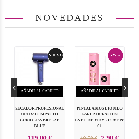
NOVEDADES
NUEVO
-25%
AÑADIR AL CARRITO
AÑADIR AL CARRITO
SECADOR PROFESIONAL
PINTALABIOS LIQUIDO
ULTRACOMPACTO
LARGA DURACION
P
CORIOLISS BREEZE
EVELINE VINYL LOVE Nº
BLUE
01
119,00 €
7,90 €
10,50 €