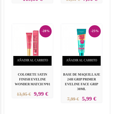
-28%
-25%
AÑADIR AL CARRITO
AÑADIR AL CARRITO
COLORETE SATIN
BASE DE MAQUILLAJE
O
FINISH EVELINE
24H GRIP PRIMER
A
WONDER MATCH Nº01
EVELINE FACE GRIP
30ML
9,99 €
13,95 €
5,99 €
7,99 €