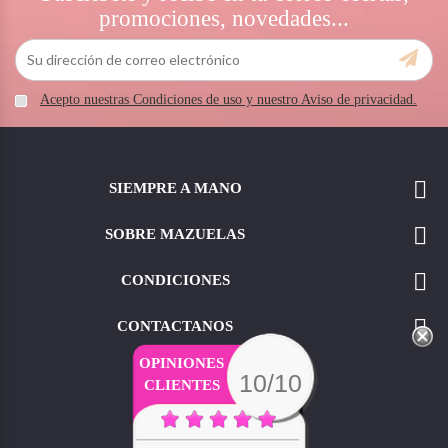
promociones, novedades...
Acepto nuestras Condiciones de uso y nuestro Aviso de privacidad.

SIEMPRE A MANO

SOBRE MAZUELAS

CONDICIONES

CONTACTANOS
OPINIONES
10/10
CLIENTES