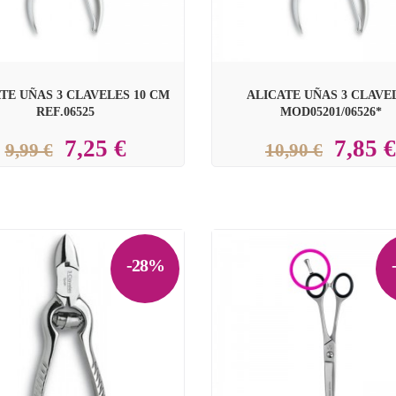
TE UÑAS 3 CLAVELES 10 CM
ALICATE UÑAS 3 CLAVE
REF.06525
MOD05201/06526*
7,25 €
7,85 €
9,99 €
10,90 €
-28%
