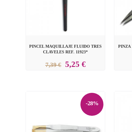
PINCEL MAQUILLAJE FLUIDO TRES
PINZA
CLAVELES REF. 11923*
5,25 €
7,39 €
-28%

