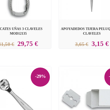
CATES UÑAS 3 CLAVELES
APOYADEDOS TIJERA PELU
MOD12135
CLAVELES
29,75 €
3,15 €
41,50 €
3,65 €
-29%
