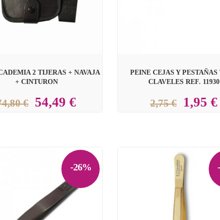
CADEMIA 2 TIJERAS + NAVAJA
PEINE CEJAS Y PESTAÑAS
+ CINTURON
CLAVELES REF. 11930
54,49 €
1,95 €
74,80 €
2,75 €
-26%
