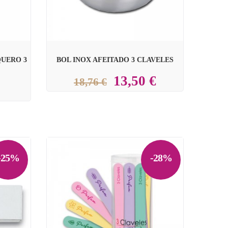
QUERO 3
BOL INOX AFEITADO 3 CLAVELES
13,50 €
18,76 €
-25%
-28%
