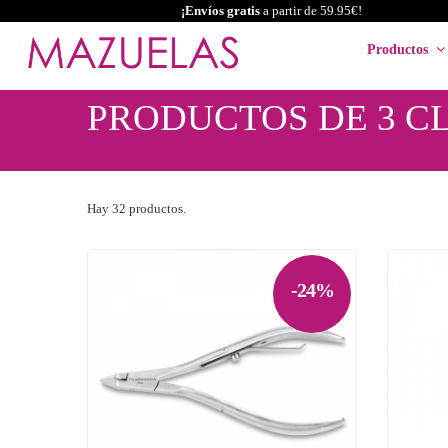
¡Envíos gratis
a partir de 59.95€!
Productos
PRODUCTOS DE 3 C
Hay 32 productos.
-24%

