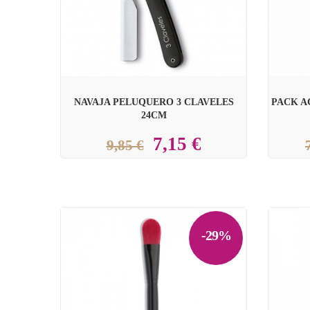
NAVAJA PELUQUERO 3 CLAVELES
PACK A
24CM
7,15 €
9,85 €
-29%

