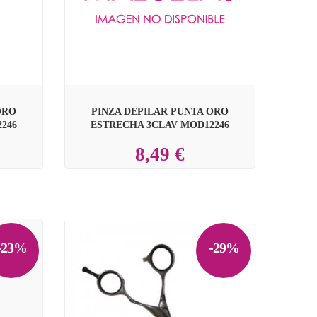
ORO
PINZA DEPILAR PUNTA ORO
246
ESTRECHA 3CLAV MOD12246
8,49 €
-23%
-29%
