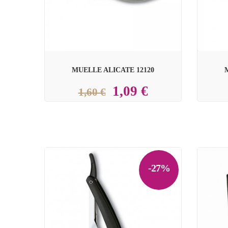
MUELLE ALICATE 12120
1,09 €
1,60 €
-27%

