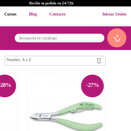
Recibe tu pedido en 24/72h
Cursos
Blog
Contacto
Iniciar Sesión
0

Nombre, A a Z
-28%
-27%
