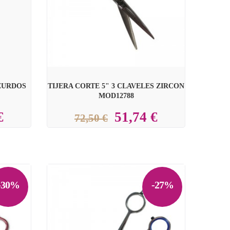
 ZURDOS
TIJERA CORTE 5" 3 CLAVELES ZIRCON
MOD12788
€
51,74 €
72,50 €
-30%
-27%
