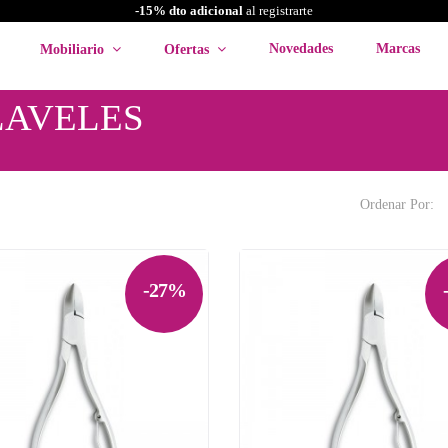
-15% dto adicional
al registrarte
Novedades
Marcas
Mobiliario
Ofertas
LAVELES
Ordenar Por:
-27%
