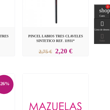
0
0
shop
Carro

Lista de deseos

 TRES
PINCEL LABIOS TRES CLAVELES
SINTETICO REF. 11931*
Subir
2,20 €
2,75 €
-26%
