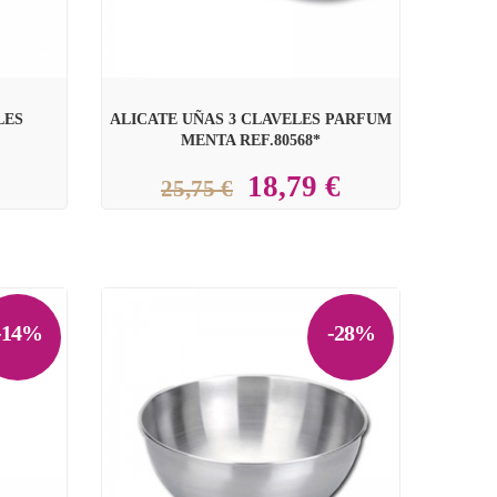
LES
ALICATE UÑAS 3 CLAVELES PARFUM
MENTA REF.80568*
18,79 €
25,75 €
-14%
-28%
