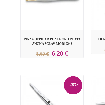
PINZA DEPILAR PUNTA ORO PLATA
TIJE
ANCHA 3CLAV MOD12242
6,20 €
8,60 €
-28%

