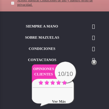
Acepto nuestras Condiciones de uso y nuestro Aviso de
privacidad.

SIEMPRE A MANO

SOBRE MAZUELAS

CONDICIONES

CONTACTANOS
OPINIONES
10/10
CLIENTES
Ver Más