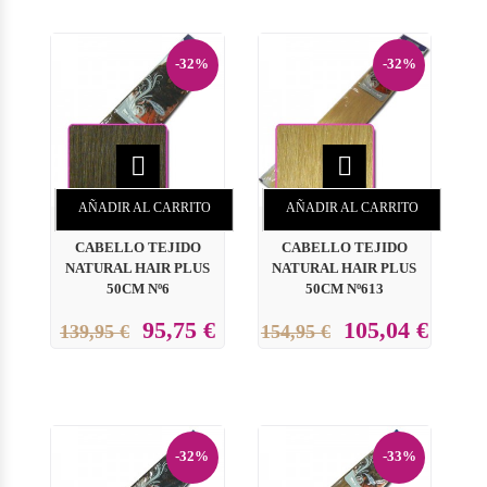
-32%
-32%


AÑADIR AL CARRITO
AÑADIR AL CARRITO
CABELLO TEJIDO
CABELLO TEJIDO
NATURAL HAIR PLUS
NATURAL HAIR PLUS
50CM Nº6
50CM Nº613
95,75 €
105,04 €
139,95 €
154,95 €
-32%
-33%