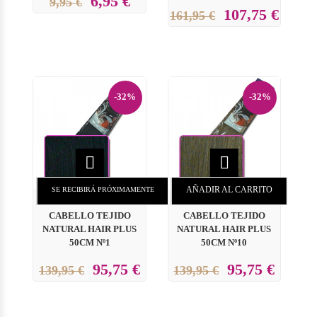
6,95 €
9,95 €
107,75 €
161,95 €
-32%
-32%


AÑADIR AL CARRITO
SE RECIBIRÁ PRÓXIMAMENTE
CABELLO TEJIDO
CABELLO TEJIDO
NATURAL HAIR PLUS
NATURAL HAIR PLUS
50CM Nº1
50CM Nº10
95,75 €
95,75 €
139,95 €
139,95 €