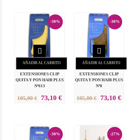
-30%
-30%


AÑADIR AL CARRITO
AÑADIR AL CARRITO
EXTENSIONES CLIP
EXTENSIONES CLIP
QUITA Y PON HAIR PLUS
QUITA Y PON HAIR PLUS
Nº613
Nº8
73,10 €
73,10 €
105,00 €
105,00 €
-30%
-27%