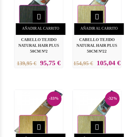


AÑADIR AL CARRITO
AÑADIR AL CARRITO
CABELLO TEJIDO
CABELLO TEJIDO
NATURAL HAIR PLUS
NATURAL HAIR PLUS
50CM Nº2
50CM Nº22
95,75 €
105,04 €
139,95 €
154,95 €
-33%
-32%

