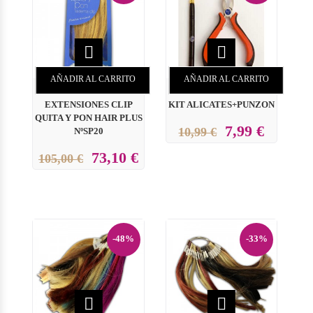


AÑADIR AL CARRITO
AÑADIR AL CARRITO
EXTENSIONES CLIP
KIT ALICATES+PUNZON
QUITA Y PON HAIR PLUS
7,99 €
10,99 €
NºSP20
73,10 €
105,00 €
-48%
-33%

