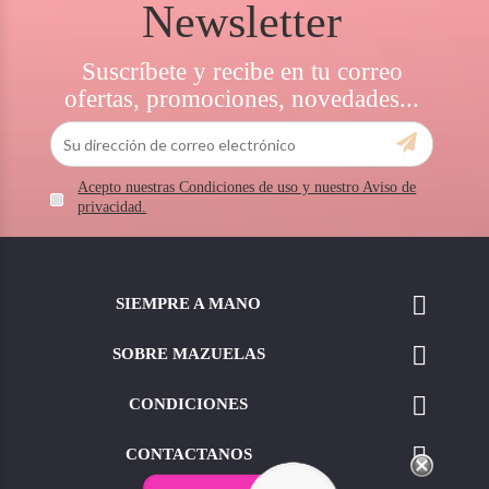
Newsletter
Suscríbete y recibe en tu correo
ofertas, promociones, novedades...
Acepto nuestras Condiciones de uso y nuestro Aviso de
privacidad.

SIEMPRE A MANO

SOBRE MAZUELAS

CONDICIONES

CONTACTANOS