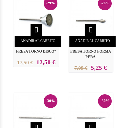
-29%
-26%


AÑADIR AL CARRITO
AÑADIR AL CARRITO
FRESA TORNO DISCO*
FRESA TORNO FORMA
PERA
12,50 €
17,50 €
5,25 €
7,09 €
-30%
-30%

