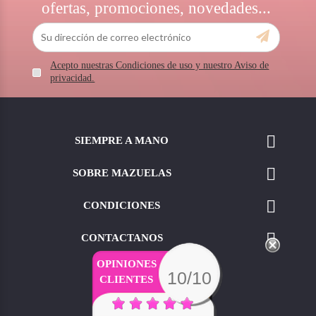
ofertas, promociones, novedades...
Acepto nuestras Condiciones de uso y nuestro Aviso de
privacidad.

SIEMPRE A MANO

SOBRE MAZUELAS

CONDICIONES

CONTACTANOS
OPINIONES
10/10
CLIENTES