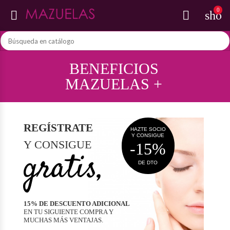
0


shop
BENEFICIOS
MAZUELAS +
REGÍSTRATE
HAZTE SOCIO
Y CONSIGUE
Y CONSIGUE
-15%
gratis,
DE DTO
15% DE DESCUENTO ADICIONAL
EN TU SIGUIENTE COMPRA Y
MUCHAS MÁS VENTAJAS.