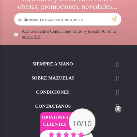
ofertas, promociones, novedades...
Acepto nuestras Condiciones de uso y nuestro Aviso de
privacidad.

SIEMPRE A MANO

SOBRE MAZUELAS

CONDICIONES

CONTACTANOS
OPINIONES
10/10
CLIENTES