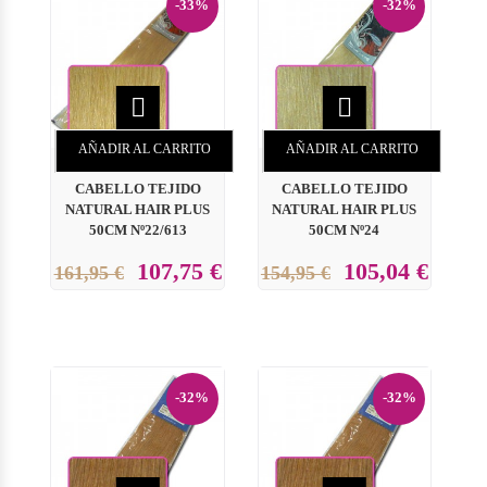
-33%
-32%


AÑADIR AL CARRITO
AÑADIR AL CARRITO
CABELLO TEJIDO
CABELLO TEJIDO
NATURAL HAIR PLUS
NATURAL HAIR PLUS
50CM Nº22/613
50CM Nº24
107,75 €
105,04 €
161,95 €
154,95 €
-32%
-32%