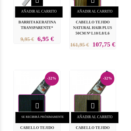


AÑADIR AL CARRITO
AÑADIR AL CARRITO
BARRITA KERATINA
CABELLO TEJIDO
TRANSPARENTE*
NATURAL HAIR PLUS
50CM Nº L10/L8/L6
6,95 €
9,95 €
107,75 €
161,95 €
-32%
-32%


AÑADIR AL CARRITO
SE RECIBIRÁ PRÓXIMAMENTE
CABELLO TEJIDO
CABELLO TEJIDO