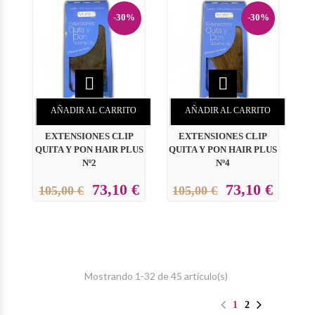
-30%
-30%


AÑADIR AL CARRITO
AÑADIR AL CARRITO
EXTENSIONES CLIP
EXTENSIONES CLIP
QUITA Y PON HAIR PLUS
QUITA Y PON HAIR PLUS
Nº2
Nº4
73,10 €
73,10 €
105,00 €
105,00 €
Mostrando 1-32 de 45 artículo(s)
1
2