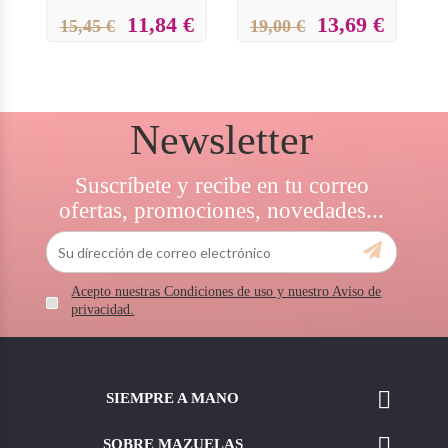
11,84 €
13,69 €
15,45 €
19,00 €
Newsletter
Suscríbete y recibe en tu correo
ofertas, promociones, novedades...
Acepto nuestras Condiciones de uso y nuestro Aviso de
privacidad.

SIEMPRE A MANO

SOBRE MAZUELAS