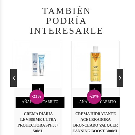
TAMBIÉN
PODRÍA
INTERESARLE


-23%
-28%
AÑADIR AL CARRITO
AÑADIR AL CARRITO
CREMA DIARIA
CREMA HIDRATANTE
L
LEVISSIME ULTRA
ACELERADORA
V
PROTECTORA SPF50+
BRONCEADO VALQUER
50ML
TANNING BOOST 300ML