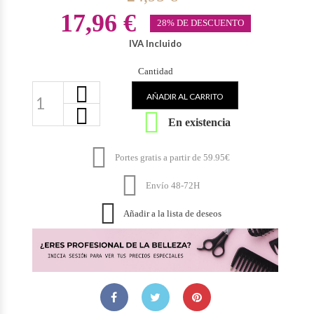
17,96 €
28% DE DESCUENTO
IVA Incluido
Cantidad
AÑADIR AL CARRITO

En existencia

Portes gratis a partir de 59.95€

Envío 48-72H

Añadir a la lista de deseos