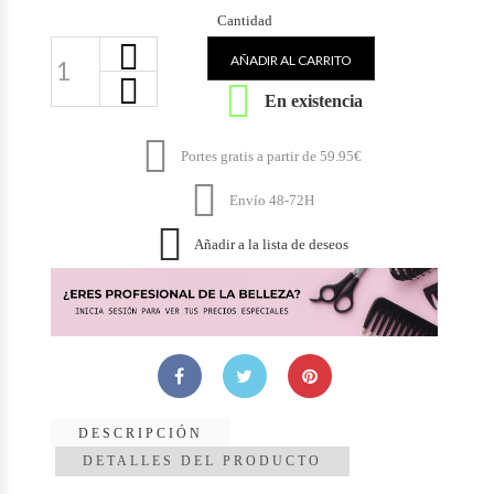
Cantidad
AÑADIR AL CARRITO

En existencia

Portes gratis a partir de 59.95€

Envío 48-72H

Añadir a la lista de deseos
DESCRIPCIÓN
DETALLES DEL PRODUCTO