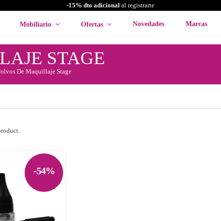
-15% dto adicional
al registrarte
Novedades
Marcas
Mobiliario
Ofertas
LAJE STAGE
olvos De Maquillaje Stage
product.
-54%
