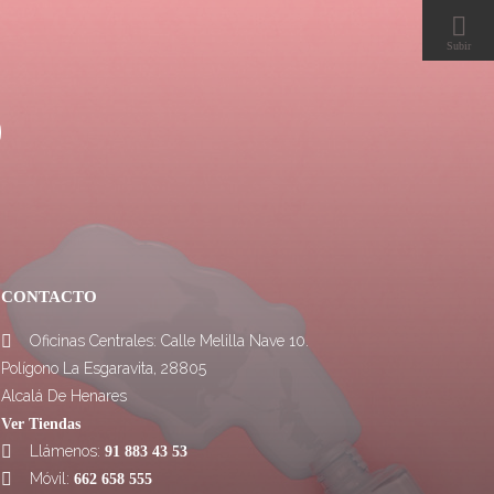

Subir
CONTACTO
Oficinas Centrales: Calle Melilla Nave 10.

Polígono La Esgaravita, 28805
Alcalá De Henares
Ver Tiendas
Llámenos:

91 883 43 53
Móvil:

662 658 555