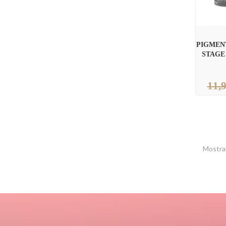
PIGMEN
STAGE 
11,9
Mostran