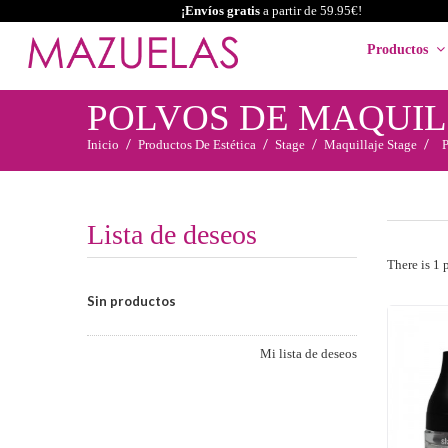
¡Envíos gratis
a partir de 59.95€!
Productos
POLVOS DE MAQUIL
Inicio
Productos De Estética
Stage
Maquillaje Stage
P
Lista de deseos
There is 1 
Sin productos
Mi lista de deseos