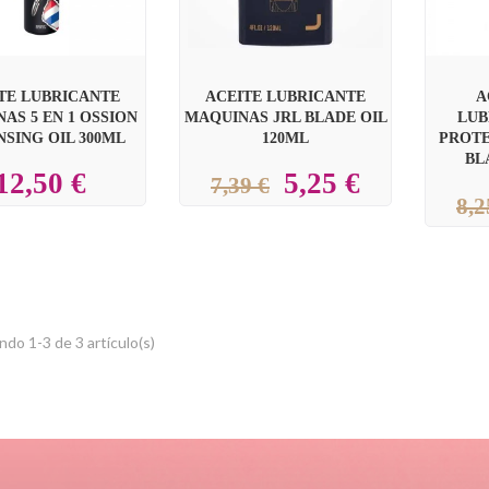
TE LUBRICANTE
ACEITE LUBRICANTE
A
AS 5 EN 1 OSSION
MAQUINAS JRL BLADE OIL
LUB
SING OIL 300ML
120ML
PROT
BL
12,50 €
5,25 €
7,39 €
8,2
do 1-3 de 3 artículo(s)