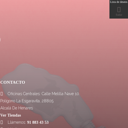
Lista de deseos

Subir
CONTACTO
Oficinas Centrales: Calle Melilla Nave 10.

Polígono La Esgaravita, 28805
Alcalá De Henares
Ver Tiendas
Llámenos:

91 883 43 53