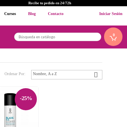
Recibe tu pedido en 24/72h
Cursos
Blog
Contacto
Iniciar Sesión
0

Ordenar Por:
Nombre, A a Z
-25%
