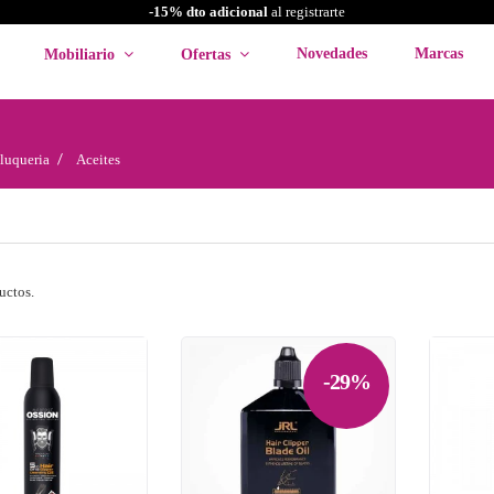
-15% dto adicional
al registrarte
Novedades
Marcas
Mobiliario
Ofertas
luqueria
Aceites
uctos.
-29%

