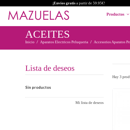
¡Envíos gratis
a partir de 59.95€!
Productos
ACEITES
Inicio
Aparatos Electricos Peluqueria
Accesorios Aparatos Pe
Lista de deseos
Hay 3 prod
Sin productos
Mi lista de deseos