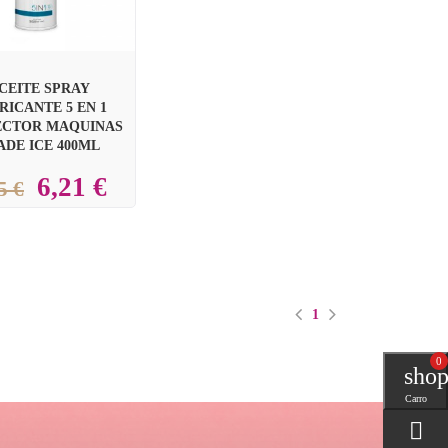
CEITE SPRAY
RICANTE 5 EN 1
ECTOR MAQUINAS
ADE ICE 400ML
6,21 €
5 €
1
0
0
shop
Carro
