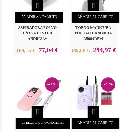


AÑADIR AL CARRITO
AÑADIR AL CARRITO
ASPIRADORA POLVO
TORNO MANICURA
UÑAS A.DUSTER
PORTATIL ANDREIA
ANDREIA*
35000RPM
77,04 €
294,97 €
108,15 €
389,80 €
-21%
-21%


AÑADIR AL CARRITO
SE RECIBIRÁ PRÓXIMAMENTE