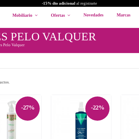
-15% dto adicional
al registrarte
Novedades
Marcas
Mobiliario
Ofertas
S PELO VALQUER
s Pelo Valquer
uctos.
-27%
-22%

