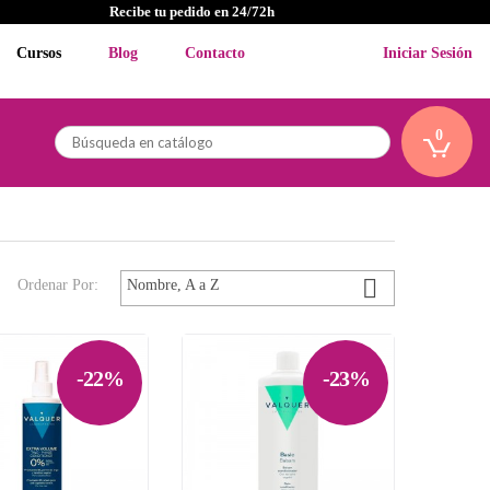
Recibe tu pedido en 24/72h
Cursos
Blog
Contacto
Iniciar Sesión
0

Ordenar Por:
Nombre, A a Z
-22%
-23%

