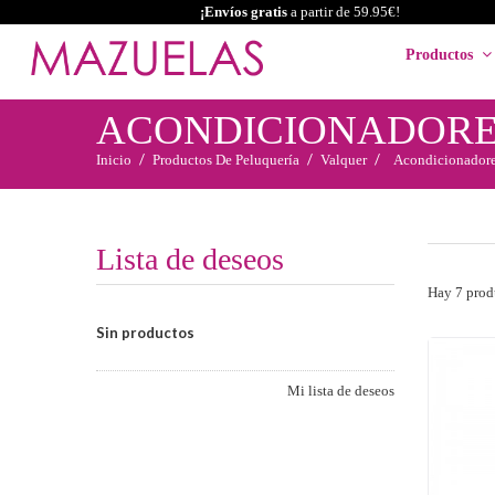
¡Envíos gratis
a partir de 59.95€!
Productos
ACONDICIONADORE
Inicio
Productos De Peluquería
Valquer
Acondicionadore
Lista de deseos
Hay 7 prod
Sin productos
Mi lista de deseos