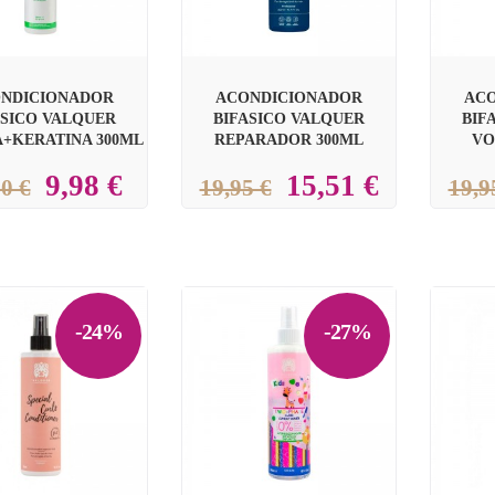
NDICIONADOR
ACONDICIONADOR
AC
ASICO VALQUER
BIFASICO VALQUER
BIF
A+KERATINA 300ML
REPARADOR 300ML
VO
9,98 €
15,51 €
0 €
19,95 €
19,9
-24%
-27%

