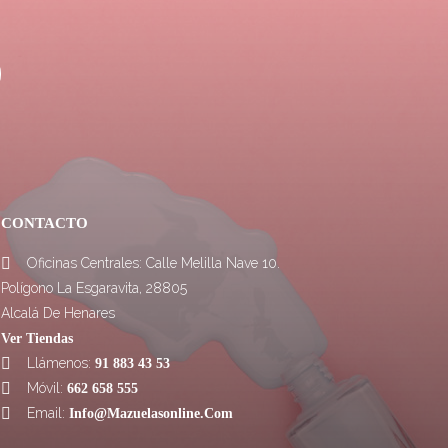
CONTACTO
Oficinas Centrales: Calle Melilla Nave 10.

Polígono La Esgaravita, 28805
Alcalá De Henares
Ver Tiendas
Llámenos:

91 883 43 53
Móvil:

662 658 555
Email:

Info@mazuelasonline.com