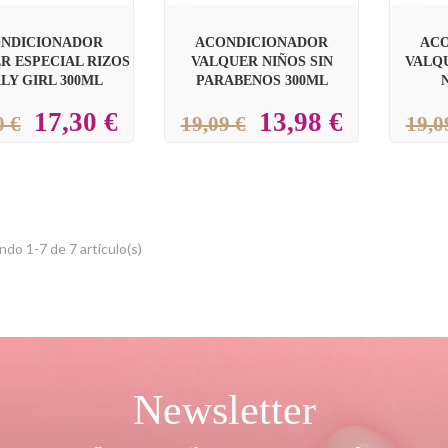
NDICIONADOR
ACONDICIONADOR
AC
R ESPECIAL RIZOS
VALQUER NIÑOS SIN
VALQ
LY GIRL 300ML
PARABENOS 300ML
17,30 €
13,98 €
0 €
19,09 €
19,0
do 1-7 de 7 artículo(s)
Newsletter