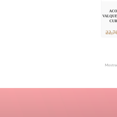
ACO
VALQUE
CUR
22,7
Mostran