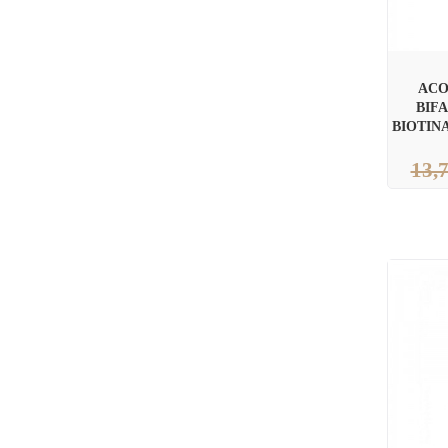
ACO
BIF
BIOTIN
13,7