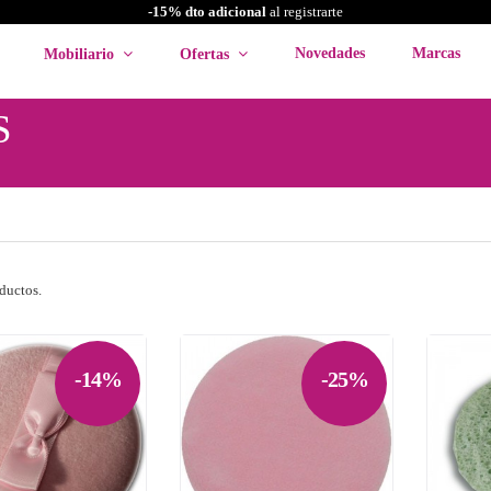
-15% dto adicional
al registrarte
Novedades
Marcas
Mobiliario
Ofertas
S
ductos.
-14%
-25%

