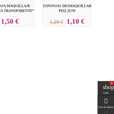
NJA MAQUILLAJE
ESPONJAS DESMAQUILLAR
NA TRANSPARENTE*
PEQ 2UNI
1,50 €
1,10 €
1,29 €
0
0
shop
Carro

Lista de deseos
