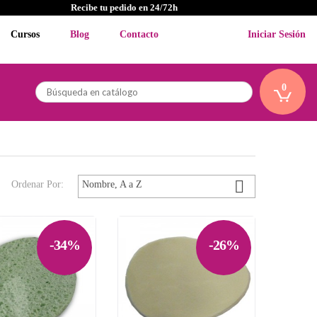
Recibe tu pedido en 24/72h
Cursos
Blog
Contacto
Iniciar Sesión
0

Ordenar Por:
Nombre, A a Z
-34%
-26%

