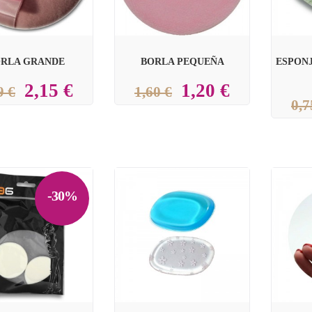
RLA GRANDE
BORLA PEQUEÑA
ESPON
2,15 €
1,20 €
9 €
1,60 €
0,7
-30%

