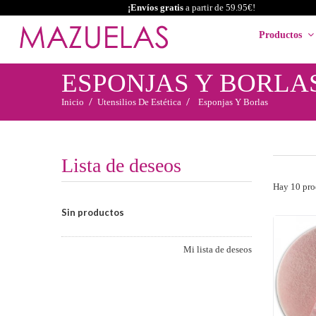
¡Envíos gratis
a partir de 59.95€!
Productos
ESPONJAS Y BORLA
Inicio
Utensilios De Estética
Esponjas Y Borlas
Lista de deseos
Hay 10 pro
Sin productos
Mi lista de deseos