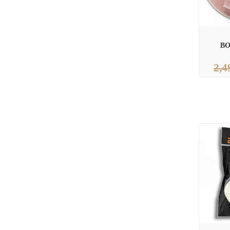
BO
2,4