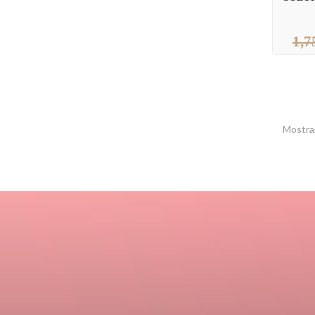
1,7
Mostran