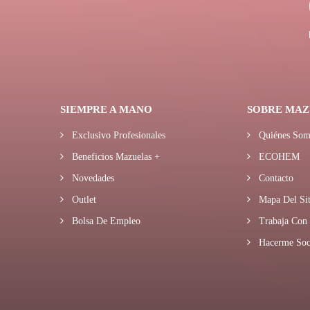
SIEMPRE A MANO
SOBRE MAZ
Exclusivo Profesionales
Quiénes Som
Beneficios Mazuelas +
ECOHEM
Novedades
Contacto
Outlet
Mapa Del Sit
Bolsa De Empleo
Trabaja Con 
Hacerme Soc