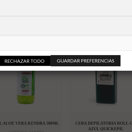
-35%
-29
GUARDAR PREFERENCIAS
RECHAZAR TODO


L ALOE VERA KENDRA 500ML
CERA DEPILATORIA ROLL-
AZUL QUICKEPIL