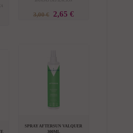
BANDAS DEPILACION
CA
2,65 €
3,00 €

SPRAY AFTERSUN VALQUER
TE
300ML