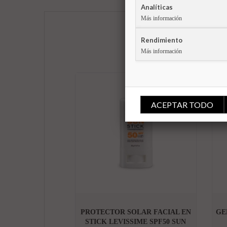
Analíticas
Más información
Rendimiento
Más información
-24%
ACEPTAR TODO

PROTECTOR SOLAR FACIAL EN
GE
STICK LEVISSIME SPF50 SUN