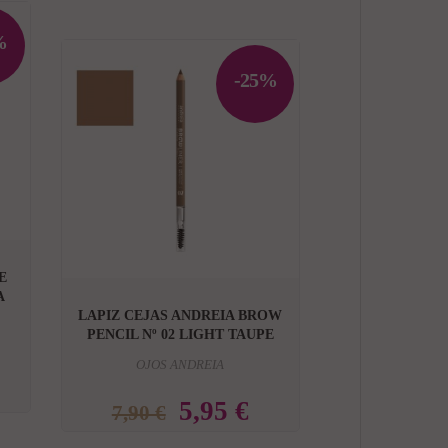
%
-25%


E
BRONCEADOR 
A
EVELINE WOND
LAPIZ CEJAS ANDREIA BROW
COLORETE
PENCIL Nº 02 LIGHT TAUPE
OJOS ANDREIA
13,95 €
5,95 €
7,90 €