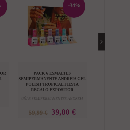
%
-34%


TOR
PACK 6 ESMALTES
LAMPARA
L
SEMIPERMANENTE ANDREIA GEL
ROMEO&JULIET
POLISH TROPICAL FIESTA
LAMPARA
REGALO EXPOSITOR
UÑAS SEMIPERMANENTES ANDREIA
59,90 €
39,80 €
59,99 €