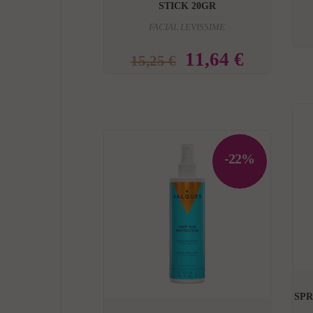
STICK 20GR
FACIAL LEVISSIME
11,64 €
15,25 €
-22%

SP