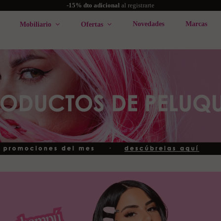
-15% dto adicional
al registrarte
Novedades
Marcas
Mobiliario
Ofertas