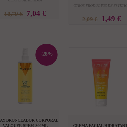
CORPORAL KENDRA
OTROS PRODUCTOS DE ESTETI
7,04 €
10,79 €
1,49 €
2,09 €
-28%


RAY BRONCEADOR CORPORAL
VALQUER SPF50 300ML
CREMA FACIAL HIDRATAN