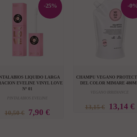
-25%
-0


NTALABIOS LIQUIDO LARGA
CHAMPU VEGANO PROTEC
ACION EVELINE VINYL LOVE
DEL COLOR MIMARE 480M
Nº 01
VEGANO IRRIDIANCE
PINTALABIOS EVELINE
13,14 €
13,15 €
7,90 €
10,50 €