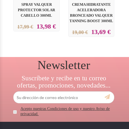
SPRAY VALQUER
CREMA HIDRATANTE
L
PROTECTOR SOLAR
ACELERADORA
V
CABELLO 300ML
BRONCEADO VALQUER
TANNING BOOST 300ML
13,98 €
17,99 €
13,69 €
19,00 €
Newsletter
Suscríbete y recibe en tu correo
ofertas, promociones, novedades...
Acepto nuestras Condiciones de uso y nuestro Aviso de
privacidad.