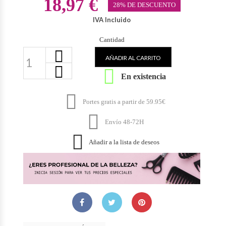
18,97 €
28% DE DESCUENTO
IVA Incluido
Cantidad
AÑADIR AL CARRITO

En existencia

Portes gratis a partir de 59.95€

Envío 48-72H

Añadir a la lista de deseos