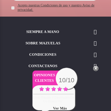
Acepto nuestras Condiciones de uso y nuestro Aviso de
privacidad.

SIEMPRE A MANO

SOBRE MAZUELAS

CONDICIONES

CONTACTANOS
OPINIONES
10/10
CLIENTES
Ver Más