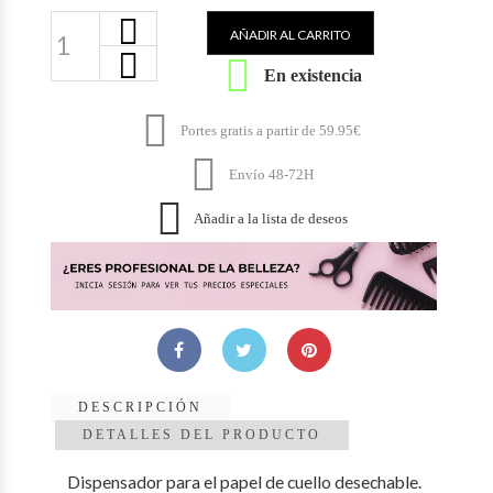
AÑADIR AL CARRITO

En existencia

Portes gratis a partir de 59.95€

Envío 48-72H

Añadir a la lista de deseos
DESCRIPCIÓN
DETALLES DEL PRODUCTO
Dispensador para el papel de cuello desechable.