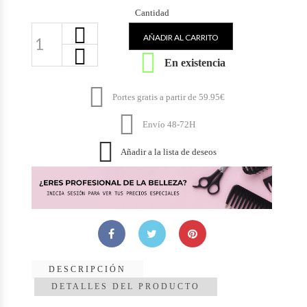
Cantidad
AÑADIR AL CARRITO

En existencia

Portes gratis a partir de 59.95€

Envío 48-72H

Añadir a la lista de deseos
DESCRIPCIÓN
DETALLES DEL PRODUCTO