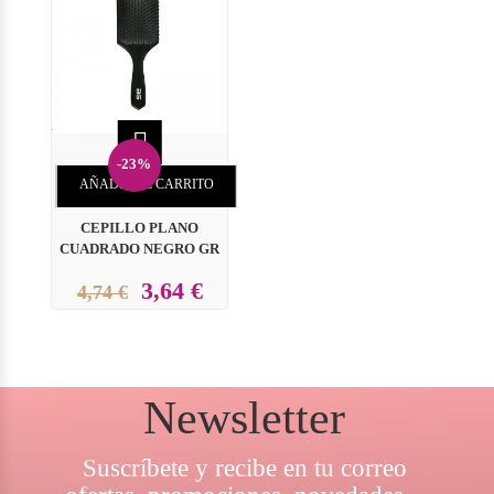

-23%
AÑADIR AL CARRITO
CEPILLO PLANO
CUADRADO NEGRO GR
3,64 €
4,74 €
Newsletter
Suscríbete y recibe en tu correo