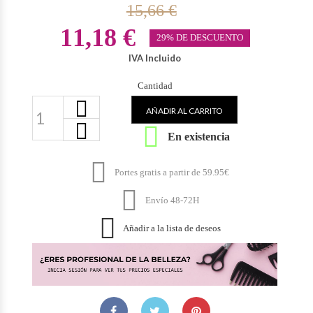
15,66 €
11,18 €
29% DE DESCUENTO
IVA Incluido
Cantidad
AÑADIR AL CARRITO

En existencia

Portes gratis a partir de 59.95€

Envío 48-72H

Añadir a la lista de deseos