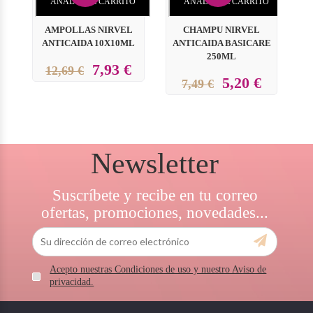
AÑADIR AL CARRITO
AÑADIR AL CARRITO
AMPOLLAS NIRVEL
CHAMPU NIRVEL
SP
ANTICAIDA 10X10ML
ANTICAIDA BASICARE
F
250ML
7,93 €
12,69 €
5,20 €
7,49 €
Newsletter
Suscríbete y recibe en tu correo
ofertas, promociones, novedades...
Acepto nuestras Condiciones de uso y nuestro Aviso de
privacidad.