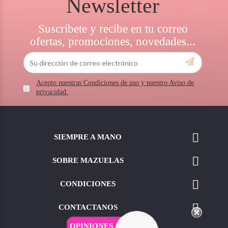
Newsletter
Suscríbete y recibe en tu correo
ofertas, promociones, novedades...
Acepto nuestras Condiciones de uso y nuestro Aviso de
privacidad.

SIEMPRE A MANO

SOBRE MAZUELAS

CONDICIONES

CONTACTANOS
OPINIONES