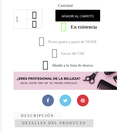
Cantidad
AÑADIR AL CARRITO

En existencia

Portes gratis a partir de 59.95€

Envío 48-72H

Añadir a la lista de deseos
DESCRIPCIÓN
DETALLES DEL PRODUCTO