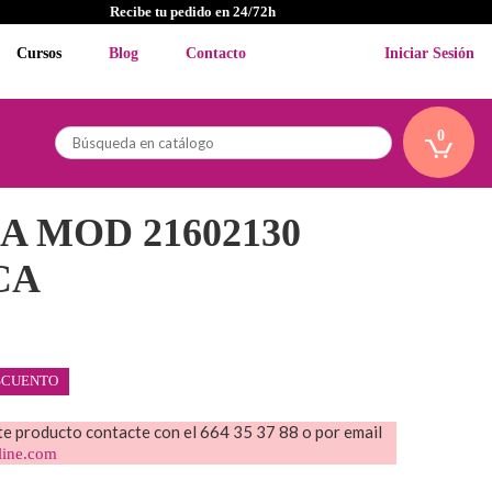
Recibe tu pedido en 24/72h
Cursos
Blog
Contacto
Iniciar Sesión
0
A MOD 21602130
CA
SCUENTO
ste producto contacte con el 664 35 37 88 o por email
line.com