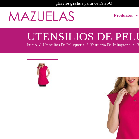
¡Envíos gratis
a partir de 59.95€!
Productos
UTENSILIOS DE PE
Inicio
Utensilios De Peluqueria
Vestuario De Peluqueria
B