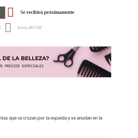

Se recibirá próximamente

€
Envío 48-72H
ntas que se cruzan por la espalda y se anudan en la