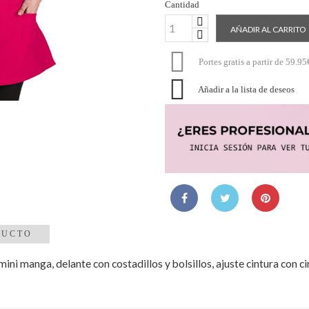
Cantidad
AÑADIR AL CARRITO

Portes gratis a partir de 59.95

Añadir a la lista de deseos
DUCTO
ini manga, delante con costadillos y bolsillos, ajuste cintura con ci