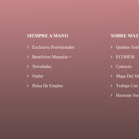
SIEMPRE A MANO
SOBRE MAZ
Exclusivo Profesionales
Quiénes Som
Beneficios Mazuelas +
ECOHEM
Novedades
Contacto
Outlet
Mapa Del Sit
Bolsa De Empleo
Trabaja Con 
Hacerme Soc