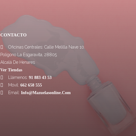
CONTACTO
Oficinas Centrales: Calle Melilla Nave 10.

Polígono La Esgaravita, 28805
Alcalá De Henares
Ver Tiendas
Llámenos:

91 883 43 53
Móvil:

662 658 555
Email:

Info@mazuelasonline.com