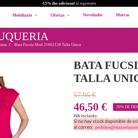
-15% dto adicional
al registrarte
Novedades
Marcas
Mobiliario
Ofertas
LUQUERIA
atas
Bata Fucsia Mod 21602130 Talla Unica
BATA FUCSI
TALLA UNI
57,95 €
46,50 €
20% DE DE
IVA Incluido
Si no hay stock disponible de e
al correo:
pedidos@mazuelason