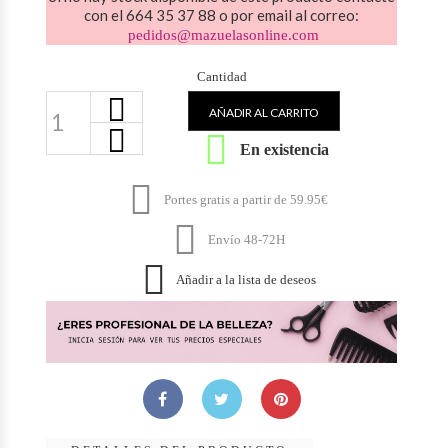
con el 664 35 37 88 o por email al correo:
pedidos@mazuelasonline.com
Cantidad
AÑADIR AL CARRITO

En existencia

Portes gratis a partir de 59.95€

Envío 48-72H

Añadir a la lista de deseos