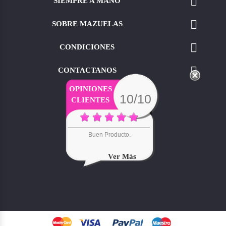

SIEMPRE A MANO

SOBRE MAZUELAS

CONDICIONES

CONTACTANOS
OPINIONES
10/10
CLIENTES
Buen Producto.
Ver Más