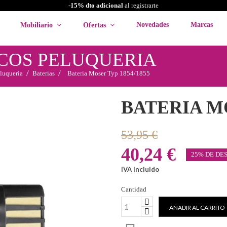
-15% dto adicional
al registrarte
Novedades
Marcas
Mobiliario
Ofertas
COS PELUQUERIA
luqueria
Baterias
Bateria Moser Typ 1854/1855
BATERIA MO
53,95 €
40,24 €
25% DE DE
IVA Incluido
Cantidad
AÑADIR AL CARRITO