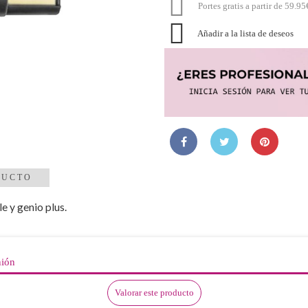

Portes gratis a partir de 59.95

Añadir a la lista de deseos
DUCTO
 y genio plus.
nión
Valorar este producto