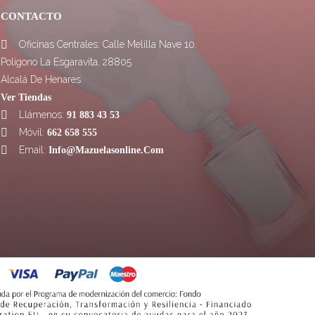
CONTACTO
Oficinas Centrales: Calle Melilla Nave 10.

Polígono La Esgaravita, 28805
Alcalá De Henares
Ver Tiendas
Llámenos:

91 883 43 53
Móvil:

662 658 555
Email:

Info@mazuelasonline.com
OPINIONES
10/10
CLIENTES