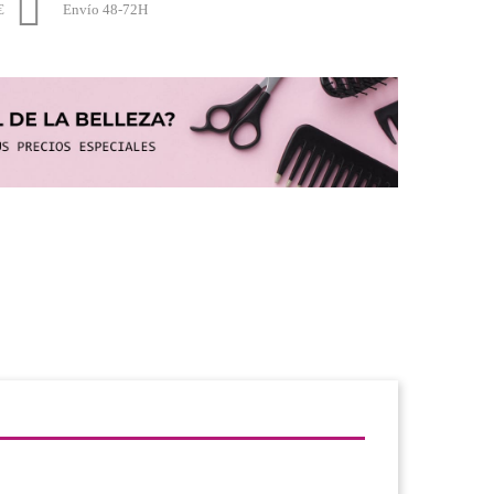

€
Envío 48-72H