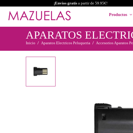
¡Envíos gratis
a partir de 59.95€!
Productos
APARATOS ELECTRI
Inicio
Aparatos Electricos Peluqueria
Accesorios Aparatos Pe