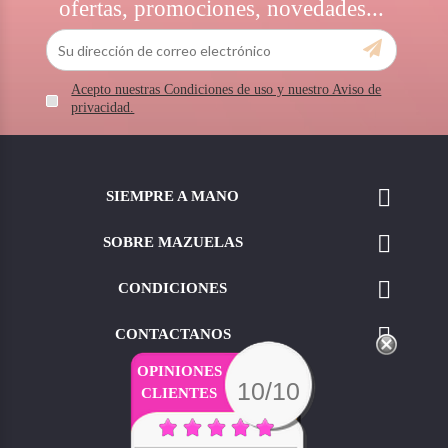
ofertas, promociones, novedades...
Acepto nuestras Condiciones de uso y nuestro Aviso de
privacidad.

SIEMPRE A MANO

SOBRE MAZUELAS

CONDICIONES

CONTACTANOS
OPINIONES
10/10
CLIENTES