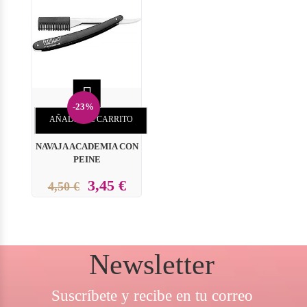

-23%
AÑADIR AL CARRITO
NAVAJA ACADEMIA CON
PEINE
3,45 €
4,50 €
Newsletter
Suscríbete y recibe en tu correo