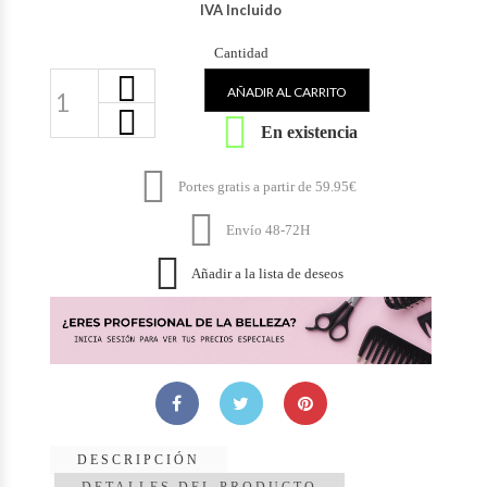
IVA Incluido
Cantidad
AÑADIR AL CARRITO

En existencia

Portes gratis a partir de 59.95€

Envío 48-72H

Añadir a la lista de deseos
DESCRIPCIÓN
DETALLES DEL PRODUCTO