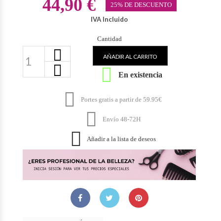
44,90 €
25% DE DESCUENTO
IVA Incluido
Cantidad
AÑADIR AL CARRITO

En existencia

Portes gratis a partir de 59.95€

Envío 48-72H

Añadir a la lista de deseos