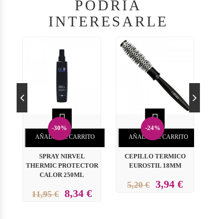
PODRÍA
INTERESARLE


-30%
-24%
AÑADIR AL CARRITO
AÑADIR AL CARRITO
SPRAY NIRVEL
CEPILLO TERMICO
THERMIC PROTECTOR
EUROSTIL 18MM
CALOR 250ML
C
3,94 €
5,20 €
8,34 €
11,95 €