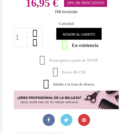
16,95 €
28% DE DESCUENTO
IVA Incluido
Cantidad
AÑADIR AL CARRITO

En existencia

Portes gratis a partir de 59.95€

Envío 48-72H

Añadir a la lista de deseos