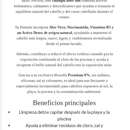
tacto. Por ello, este
champú after sun
combina activos
hidratantes, calmantes y detoxificantes que ayudan a restaurar el
equilibrio natural del cabello y del cuero cabelludo durante el
verano.
Su fórmula incorpora
Aloe Vera, Niacinamida, Vitamina B5 y
un Activo Detox de origen natural
, ayudando a mantener el
cabello más limpio, suave, ligero y visiblemente revitalizado
desde el primer lavado.
Además, contribuye a reducir el efecto verdoso causado por la
exposición continuada al cloro de las piscinas y ayuda a
recuperar el brillo natural del cabello tras la exposición solar.
Gracias a su exclusiva filosofía
Premium 0%
, sin sulfatos,
siliconas, sal ni colorantes, es ideal para uso frecuente y
especialmente recomendado para cabellos expuestos al sol, la
playa, la piscina y la contaminación ambiental.
Beneficios principales
Limpieza detox capilar después de la playa y la
piscina
Ayuda a eliminar residuos de cloro, sal y