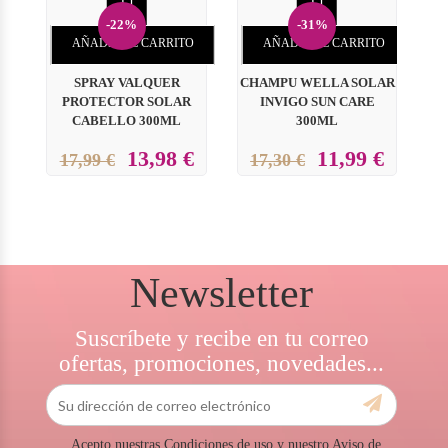


-22%
-31%
AÑADIR AL CARRITO
AÑADIR AL CARRITO
SPRAY VALQUER
CHAMPU WELLA SOLAR
K
PROTECTOR SOLAR
INVIGO SUN CARE
CABELLO 300ML
300ML
13,98 €
11,99 €
17,99 €
17,30 €
Newsletter
Suscríbete y recibe en tu correo
ofertas, promociones, novedades...
Acepto nuestras Condiciones de uso y nuestro Aviso de