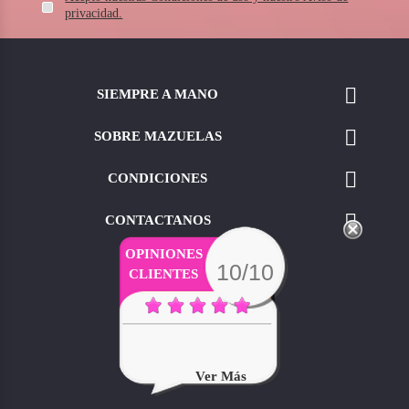
privacidad.

SIEMPRE A MANO

SOBRE MAZUELAS

CONDICIONES

CONTACTANOS
OPINIONES
10/10
CLIENTES
Buen Trato Y Asesoramiento
Ver Más