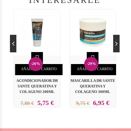


-26%
-29%
AÑADIR AL CARRITO
AÑADIR AL CARRITO
ACONDICIONADOR DR
MASCARILLA DR SANTE
MA
SANTE QUERATINA Y
QUERATINA Y
COLAGENO 200ML
COLAGENO 300ML
5,75 €
6,95 €
7,80 €
9,75 €