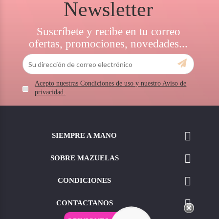
Newsletter
Suscríbete y recibe en tu correo
ofertas, promociones, novedades...
Acepto nuestras Condiciones de uso y nuestro Aviso de
privacidad.

SIEMPRE A MANO

SOBRE MAZUELAS

CONDICIONES

CONTACTANOS