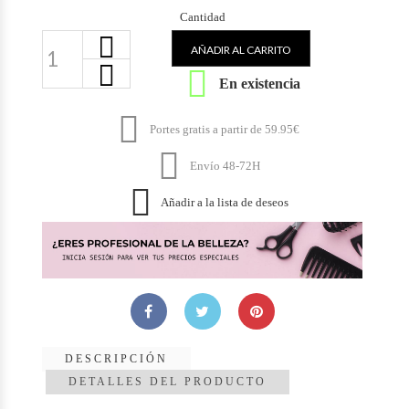
Cantidad
AÑADIR AL CARRITO

En existencia

Portes gratis a partir de 59.95€

Envío 48-72H

Añadir a la lista de deseos
DESCRIPCIÓN
DETALLES DEL PRODUCTO