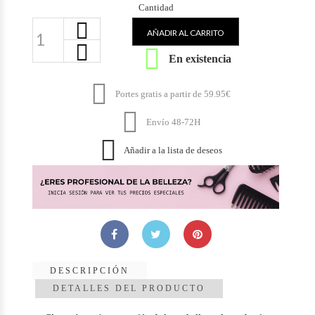
Cantidad
AÑADIR AL CARRITO

En existencia

Portes gratis a partir de 59.95€

Envío 48-72H

Añadir a la lista de deseos
DESCRIPCIÓN
DETALLES DEL PRODUCTO