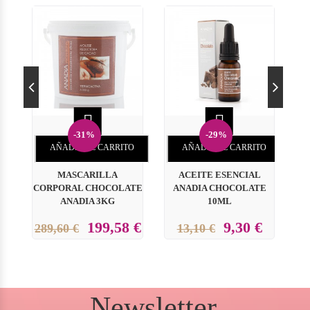


-31%
-29%
AÑADIR AL CARRITO
AÑADIR AL CARRITO
MASCARILLA
ACEITE ESENCIAL
CORPORAL CHOCOLATE
ANADIA CHOCOLATE
ANADIA 3KG
10ML
199,58 €
9,30 €
289,60 €
13,10 €
Newsletter