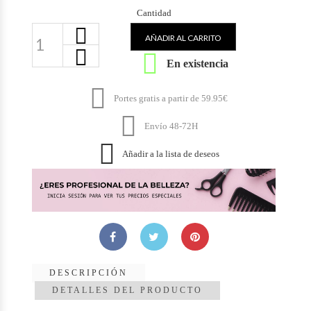
Cantidad
AÑADIR AL CARRITO

En existencia

Portes gratis a partir de 59.95€

Envío 48-72H

Añadir a la lista de deseos
DESCRIPCIÓN
DETALLES DEL PRODUCTO