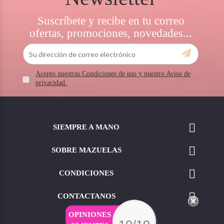
Suscríbete y recibe en tu correo
ofertas, promociones, novedades...
Acepto nuestras Condiciones de uso y nuestro Aviso de
privacidad.

SIEMPRE A MANO

SOBRE MAZUELAS

CONDICIONES

CONTACTANOS
OPINIONES