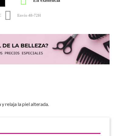


€
Envío 48-72H
 relaja la piel alterada.