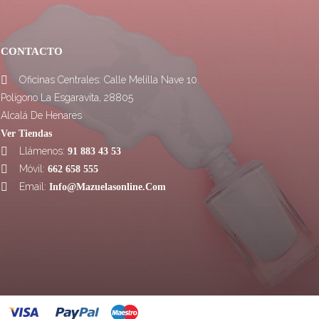
CONTACTO
Oficinas Centrales: Calle Melilla Nave 10.

Polígono La Esgaravita, 28805
Alcalá De Henares
Ver Tiendas
Llámenos:

91 883 43 53
Móvil:

662 658 555
Email:

Info@mazuelasonline.com