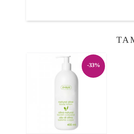
TA
-33%
