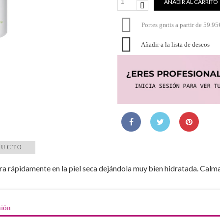
AÑADIR AL CARRITO

Portes gratis a partir de 59.95

Añadir a la lista de deseos
DUCTO
a rápidamente en la piel seca dejándola muy bien hidratada. Calma y
nión