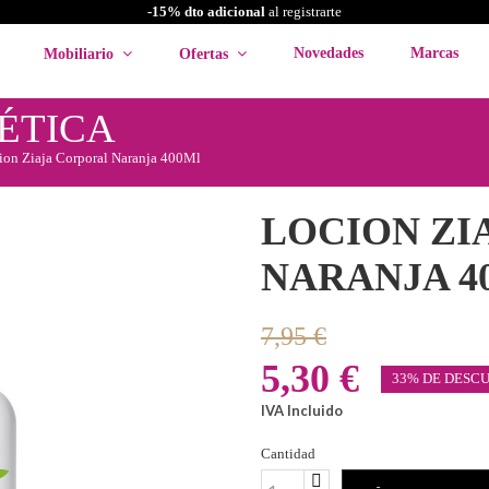
-15% dto adicional
al registrarte
Novedades
Marcas
Mobiliario
Ofertas
ÉTICA
ion Ziaja Corporal Naranja 400Ml
LOCION ZI
NARANJA 4
7,95 €
5,30 €
33% DE DESC
IVA Incluido
Cantidad