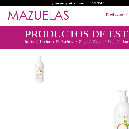
¡Envíos gratis
a partir de 59.95€!
Productos
PRODUCTOS DE EST
Inicio
Productos De Estética
Ziaja
Corporal Ziaja
Loc