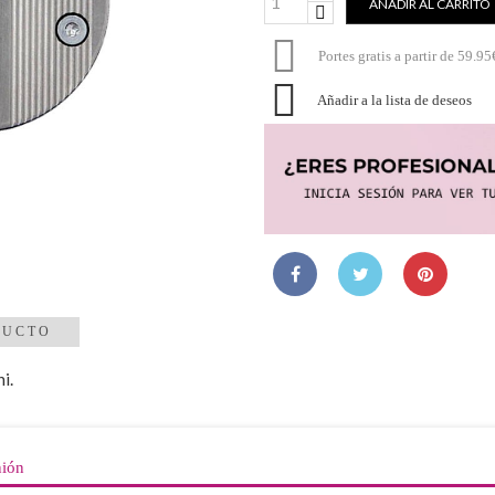
AÑADIR AL CARRITO

Portes gratis a partir de 59.95

Añadir a la lista de deseos
DUCTO
i.
nión