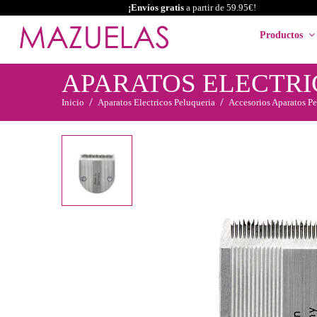
¡Envíos gratis
a partir de 59.95€!
Productos
APARATOS ELECTRI
Inicio
Aparatos Electricos Peluqueria
Accesorios Aparatos Pe