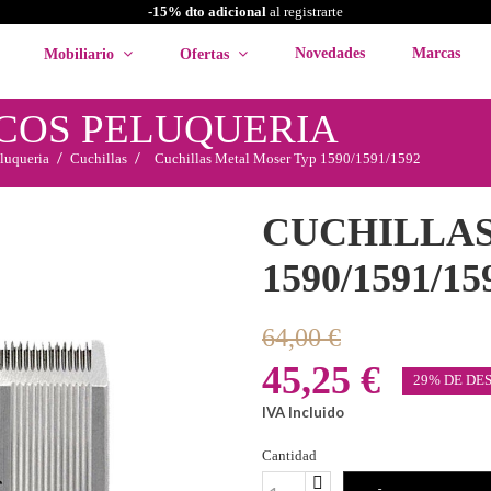
-15% dto adicional
al registrarte
Novedades
Marcas
Mobiliario
Ofertas
COS PELUQUERIA
luqueria
Cuchillas
Cuchillas Metal Moser Typ 1590/1591/1592
CUCHILLAS
1590/1591/15
64,00 €
45,25 €
29% DE DE
IVA Incluido
Cantidad