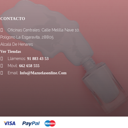
CONTACTO
Oficinas Centrales: Calle Melilla Nave 10.

Polígono La Esgaravita, 28805
Alcalá De Henares
Ver Tiendas
Llámenos:

91 883 43 53
Móvil:

662 658 555
Email:

Info@mazuelasonline.com