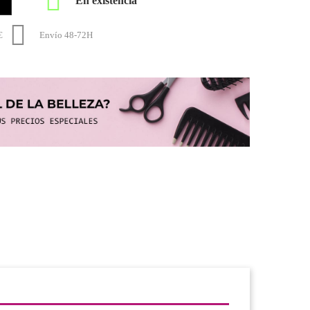


€
Envío 48-72H