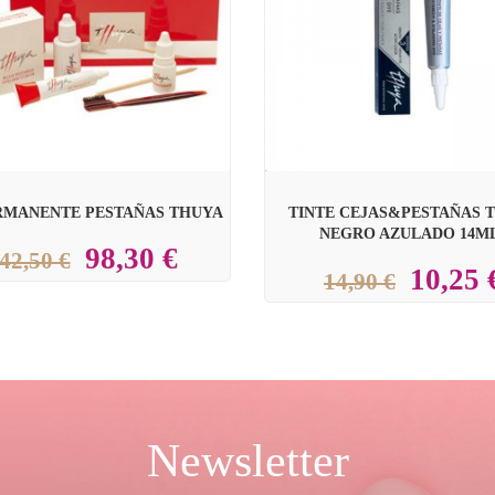
RMANENTE PESTAÑAS THUYA
TINTE CEJAS&PESTAÑAS 
NEGRO AZULADO 14M
98,30 €
42,50 €
10,25 
14,90 €
Newsletter