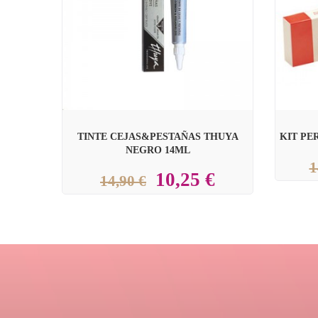
TINTE CEJAS&PESTAÑAS THUYA
KIT PE
NEGRO 14ML
1
10,25 €
14,90 €