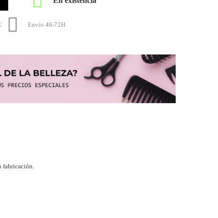


€
Envío 48-72H
 fabricación.