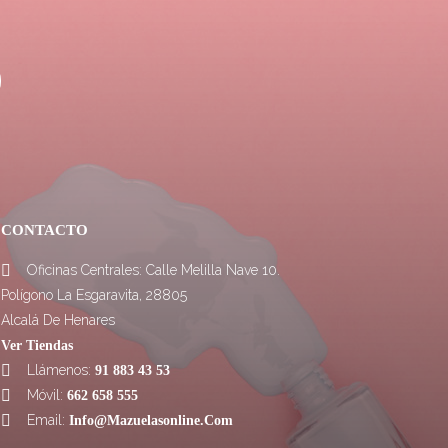
CONTACTO
Oficinas Centrales: Calle Melilla Nave 10.

Polígono La Esgaravita, 28805
Alcalá De Henares
Ver Tiendas
Llámenos:

91 883 43 53
Móvil:

662 658 555
Email:

Info@mazuelasonline.com