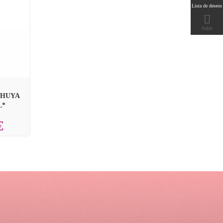
Lista de deseos

Subir
THUYA
L*
€