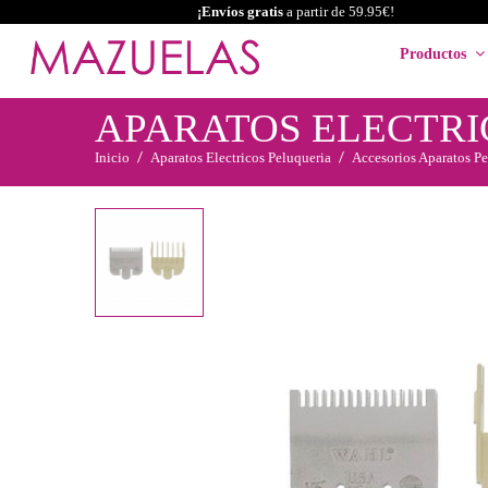
¡Envíos gratis
a partir de 59.95€!
Productos
APARATOS ELECTRI
Inicio
Aparatos Electricos Peluqueria
Accesorios Aparatos Pe