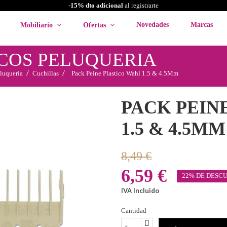
-15% dto adicional
al registrarte
Novedades
Marcas
Mobiliario
Ofertas
COS PELUQUERIA
luqueria
Cuchillas
Pack Peine Plastico Wahl 1.5 & 4.5Mm
PACK PEIN
1.5 & 4.5MM
8,49 €
6,59 €
22% DE DESC
IVA Incluido
Cantidad