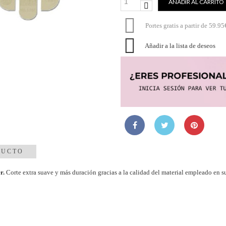
AÑADIR AL CARRITO

Portes gratis a partir de 59.95

Añadir a la lista de deseos
DUCTO
r.
Corte extra suave y más duración gracias a la calidad del material empleado en su