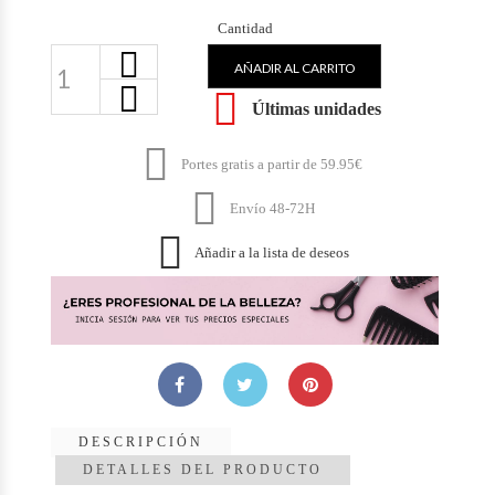
Cantidad
AÑADIR AL CARRITO

Últimas unidades

Portes gratis a partir de 59.95€

Envío 48-72H

Añadir a la lista de deseos
DESCRIPCIÓN
DETALLES DEL PRODUCTO