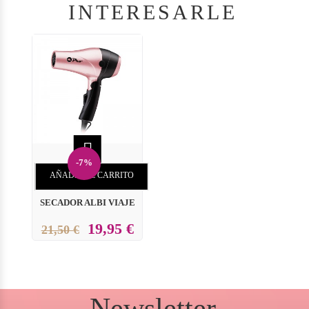
INTERESARLE

-7%
AÑADIR AL CARRITO
SECADOR ALBI VIAJE
19,95 €
21,50 €
Newsletter