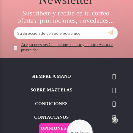
Suscríbete y recibe en tu correo
ofertas, promociones, novedades...
Acepto nuestras Condiciones de uso y nuestro Aviso de
privacidad.

SIEMPRE A MANO

SOBRE MAZUELAS

CONDICIONES

CONTACTANOS
OPINIONES