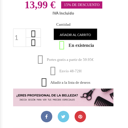
13,99 €
15% DE DESCUENTO
IVA Incluido
Cantidad
AÑADIR AL CARRITO

En existencia

Portes gratis a partir de 59.95€

Envío 48-72H

Añadir a la lista de deseos