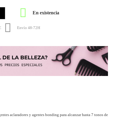

En existencia

€
Envío 48-72H
gentes aclaradores y agentes bonding para alcanzar hasta 7 tonos de