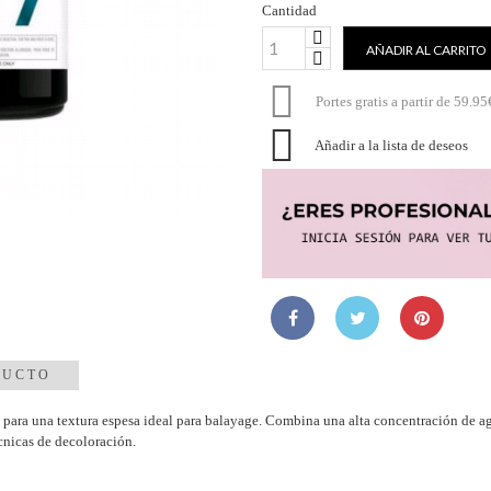
Cantidad
AÑADIR AL CARRITO

Portes gratis a partir de 59.95

Añadir a la lista de deseos
DUCTO
 para una textura espesa ideal para balayage. Combina una alta concentración de a
cnicas de decoloración.