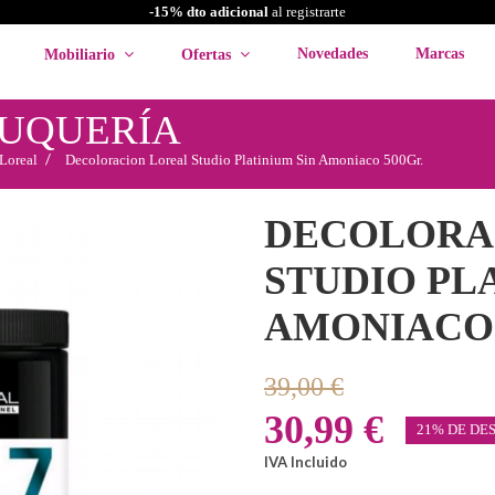
-15% dto adicional
al registrarte
Novedades
Marcas
Mobiliario
Ofertas
LUQUERÍA
Loreal
Decoloracion Loreal Studio Platinium Sin Amoniaco 500Gr.
DECOLORA
STUDIO PL
AMONIACO 
39,00 €
30,99 €
21% DE DE
IVA Incluido