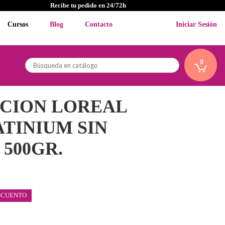
Recibe tu pedido en 24/72h
Cursos
Blog
Contacto
Iniciar Sesión
0
CION LOREAL
ATINIUM SIN
500GR.
SCUENTO