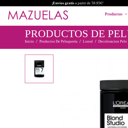
¡Envíos gratis
a partir de 59.95€!
Productos
PRODUCTOS DE PE
Inicio
Productos De Peluquería
Loreal
Decoloracion Pelo 