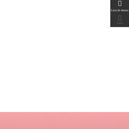

Lista de deseos

Subir