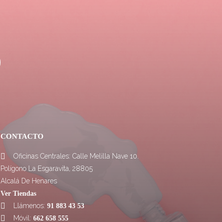
CONTACTO
Oficinas Centrales: Calle Melilla Nave 10.

Polígono La Esgaravita, 28805
Alcalá De Henares
Ver Tiendas
Llámenos:

91 883 43 53
Móvil:

662 658 555