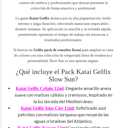
centros de estética y profesionales que desean presentar la
colección de forma atractiva y profesional.
La gama
Katai Gelfix
destaca por su alta pigmentación, brillo
intenso y larga duración, ofreciendo manicuras impecables
durante semanas. Su aplicación es sencilla y su retirada rápida,
permitiendo optimizar el tiempo de trabajo sin renunciar a
resultados profesionales.
Si buscas un
Gelfix pack de esmaltes Katai
para ampliar tu carta
de colores con una colección de temporada llena de tendencia y
personalidad, Slow Sun es una apuesta segura.
¿Qué incluye el Pack Katai Gelfix
Slow Sun?
:
Elegante amarillo arena
Katai Gelfix Cefalu 12ml
suave con matices cálidos y cremosos, inspirado en
la luz dorada del Mediterráneo.
:
Sofisticado azul
Katai Gelfix Islas Cíes 12ml
petróleo con matices turquesa que recuerda las
aguas cristalinas del Atlántico.
Coral nude cálido con
Katai Gelfix Nassau 12ml
: