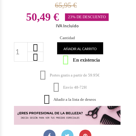
65,95 €
50,49 €
23% DE DESCUENTO
IVA Incluido
Cantidad
AÑADIR AL CARRITO

En existencia

Portes gratis a partir de 59.95€

Envío 48-72H

Añadir a la lista de deseos