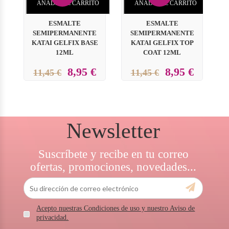
AÑADIR AL CARRITO
AÑADIR AL CARRITO
ESMALTE
ESMALTE
SEMIPERMANENTE
SEMIPERMANENTE
KATAI GELFIX BASE
KATAI GELFIX TOP
KA
12ML
COAT 12ML
8,95 €
8,95 €
11,45 €
11,45 €
Newsletter
Suscríbete y recibe en tu correo
ofertas, promociones, novedades...
Acepto nuestras Condiciones de uso y nuestro Aviso de
privacidad.