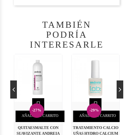
TAMBIÉN
PODRÍA
INTERESARLE


-27%
-29%
AÑADIR AL CARRITO
AÑADIR AL CARRITO
QUITAESMALTE CON
TRATAMIENTO CALCIO
SUAVIZANTE ANDREIA
UÑAS HYDRO CALCIUM
L