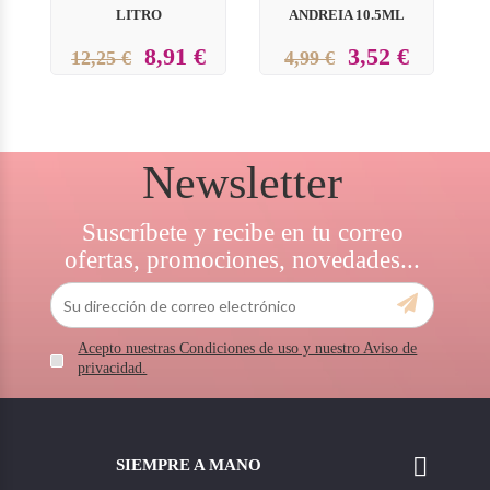
LITRO
ANDREIA 10.5ML
8,91 €
3,52 €
12,25 €
4,99 €
Newsletter
Suscríbete y recibe en tu correo
ofertas, promociones, novedades...
Acepto nuestras Condiciones de uso y nuestro Aviso de
privacidad.

SIEMPRE A MANO