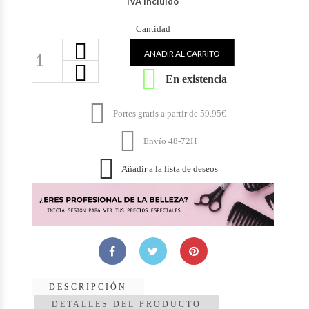
IVA Incluido
Cantidad
AÑADIR AL CARRITO

En existencia

Portes gratis a partir de 59.95€

Envío 48-72H

Añadir a la lista de deseos
DESCRIPCIÓN
DETALLES DEL PRODUCTO