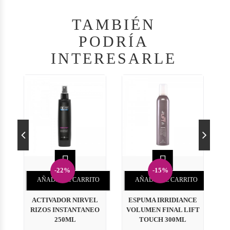
TAMBIÉN
PODRÍA
INTERESARLE


-22%
-15%
AÑADIR AL CARRITO
AÑADIR AL CARRITO
ACTIVADOR NIRVEL
ESPUMA IRRIDIANCE
AM
RIZOS INSTANTANEO
VOLUMEN FINAL LIFT
250ML
TOUCH 300ML