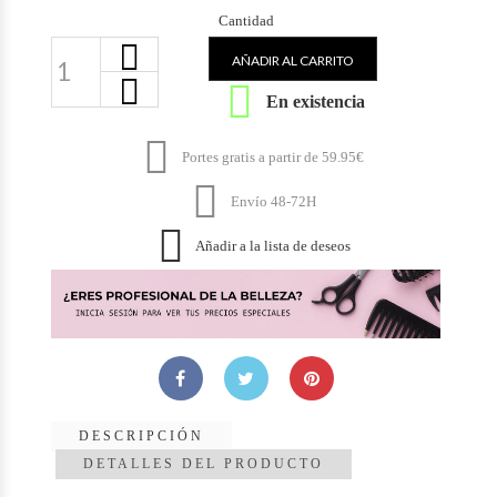
Cantidad
AÑADIR AL CARRITO

En existencia

Portes gratis a partir de 59.95€

Envío 48-72H

Añadir a la lista de deseos
DESCRIPCIÓN
DETALLES DEL PRODUCTO