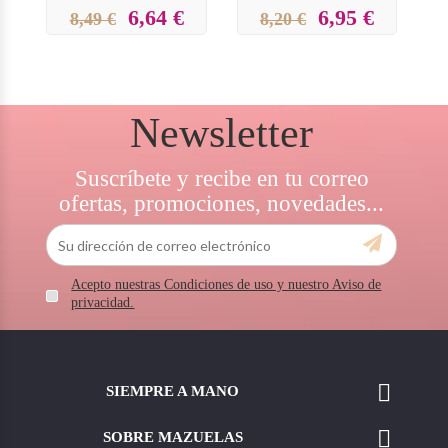
6,64 €
6,95 €
8,49 €
8,20 €
Newsletter
Suscríbete y recibe en tu correo
ofertas, promociones, novedades...
Acepto nuestras Condiciones de uso y nuestro Aviso de
privacidad.

SIEMPRE A MANO

SOBRE MAZUELAS