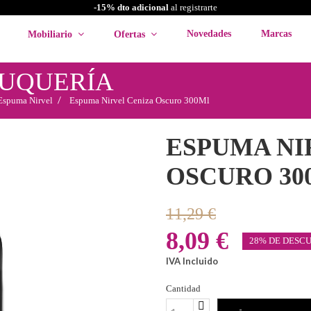
-15% dto adicional
al registrarte
Novedades
Marcas
Mobiliario
Ofertas
LUQUERÍA
Espuma Nirvel
Espuma Nirvel Ceniza Oscuro 300Ml
ESPUMA NI
OSCURO 30
11,29 €
8,09 €
28% DE DESC
IVA Incluido
Cantidad