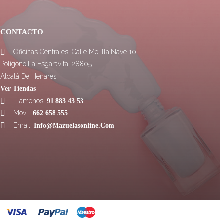
CONTACTO
Oficinas Centrales: Calle Melilla Nave 10.

Polígono La Esgaravita, 28805
Alcalá De Henares
Ver Tiendas
Llámenos:

91 883 43 53
Móvil:

662 658 555
Email:

Info@mazuelasonline.com