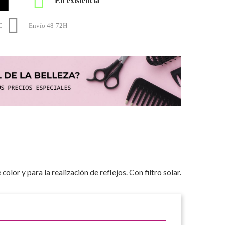


€
Envío 48-72H
lor y para la realización de reflejos. Con filtro solar.