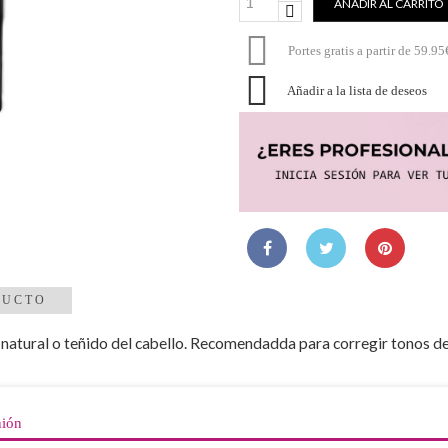
AÑADIR AL CARRITO

Portes gratis a partir de 59.95

Añadir a la lista de deseos
DUCTO
 natural o teñido del cabello. Recomendadda para corregir tonos de co
nión