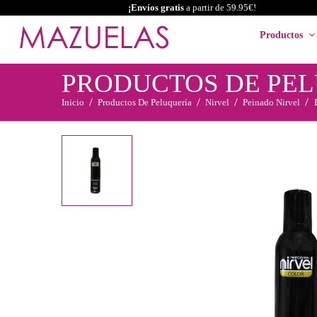
¡Envíos gratis
a partir de 59.95€!
Productos
PRODUCTOS DE PE
Inicio
Productos De Peluquería
Nirvel
Peinado Nirvel