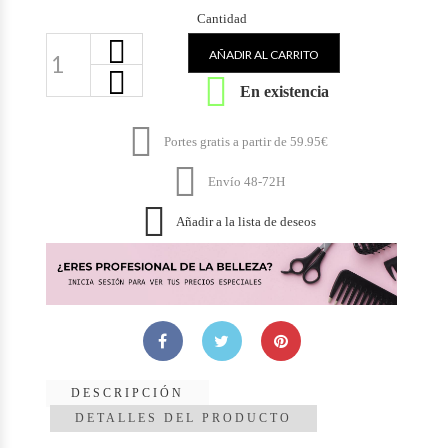
Cantidad
AÑADIR AL CARRITO

En existencia

Portes gratis a partir de 59.95€

Envío 48-72H

Añadir a la lista de deseos
DESCRIPCIÓN
DETALLES DEL PRODUCTO