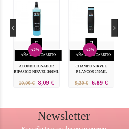


-26%
-26%
AÑADIR AL CARRITO
AÑADIR AL CARRITO
ACONDICIONADOR
CHAMPU NIRVEL
BIFASICO NIRVEL 500ML
BLANCOS 250ML
8,09 €
6,89 €
10,90 €
9,30 €
Newsletter
Suscríbete y recibe en tu correo