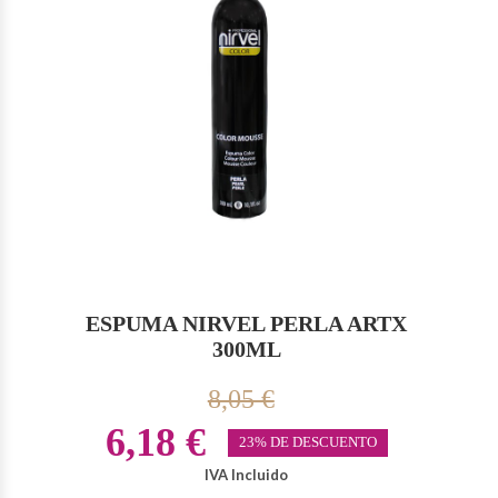
ESPUMA NIRVEL PERLA ARTX
300ML
8,05 €
6,18 €
23% DE DESCUENTO
IVA Incluido