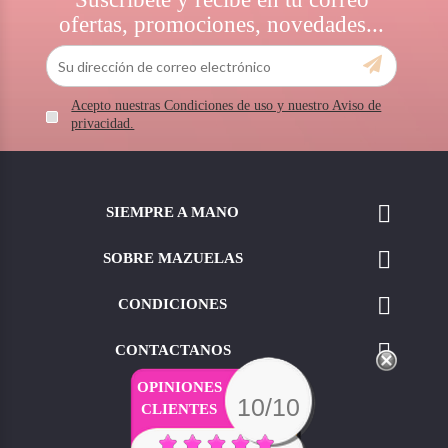
ofertas, promociones, novedades...
Acepto nuestras Condiciones de uso y nuestro Aviso de
privacidad.

SIEMPRE A MANO

SOBRE MAZUELAS

CONDICIONES

CONTACTANOS
OPINIONES
10/10
CLIENTES