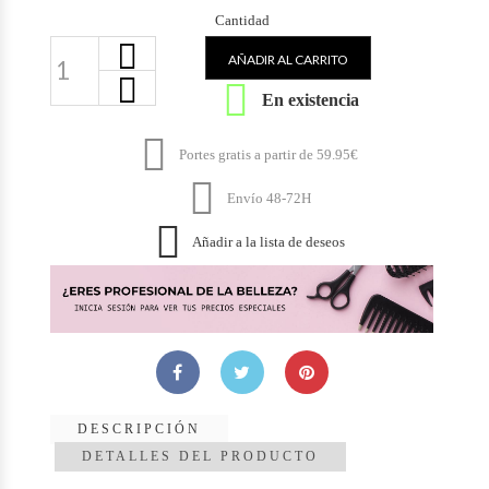
Cantidad
AÑADIR AL CARRITO

En existencia

Portes gratis a partir de 59.95€

Envío 48-72H

Añadir a la lista de deseos
DESCRIPCIÓN
DETALLES DEL PRODUCTO