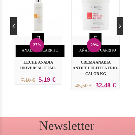


-27%
-29%
AÑADIR AL CARRITO
AÑADIR AL CARRITO
LECHE ANADIA
CREMA ANADIA
UNIVERSAL 200ML
ANTICELULITICA FRIO-
CALOR KG
5,19 €
7,10 €
32,48 €
45,50 €
Newsletter