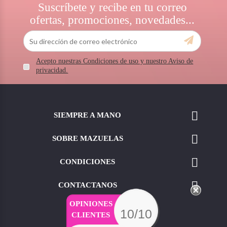
Suscríbete y recibe en tu correo
ofertas, promociones, novedades...
Acepto nuestras Condiciones de uso y nuestro Aviso de
privacidad.

SIEMPRE A MANO

SOBRE MAZUELAS

CONDICIONES

CONTACTANOS
OPINIONES
10/10
CLIENTES