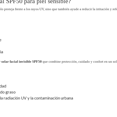
ial SPF50 para piel sensible?
o proteja frente a los rayos UV, sino que también ayude a reducir la irritación y refo
e
ia
 solar facial invisible SPF50
que combine protección, cuidado y confort en un sol
idad
ado graso
 la radiación UV y la contaminación urbana