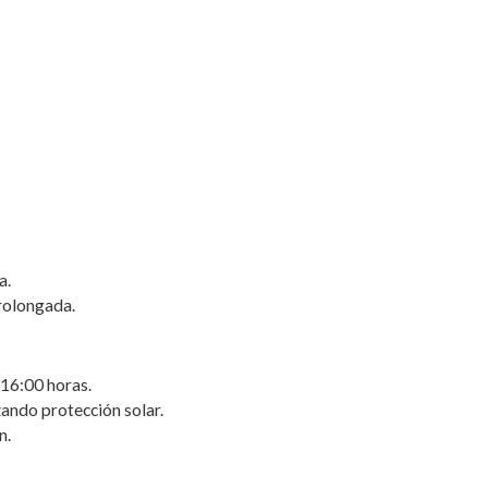
a.
prolongada.
s 16:00 horas.
zando protección solar.
n.