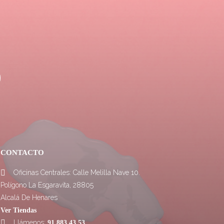
CONTACTO
Oficinas Centrales: Calle Melilla Nave 10.

Polígono La Esgaravita, 28805
Alcalá De Henares
Ver Tiendas
Llámenos:

91 883 43 53