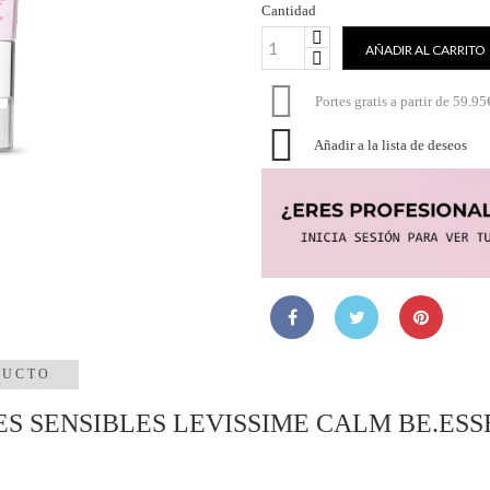
Cantidad
AÑADIR AL CARRITO

Portes gratis a partir de 59.95

Añadir a la lista de deseos
DUCTO
 SENSIBLES LEVISSIME CALM BE.ESSENTI