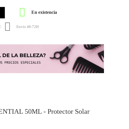

En existencia

€
Envío 48-72H
AL 50ML - Protector Solar