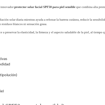
 innovador
protector solar facial SPF50 para piel sensible
que combina alta prote
ación solar diaria mientras ayuda a reforzar la barrera cutánea, reducir la sensibilid
in residuos blancos ni sensación grasa.
e a preservar la elasticidad, la firmeza y el aspecto saludable de la piel, al tiempo 
tivas
modidad
tipolución)
iel