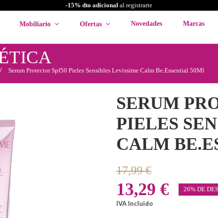
-15% dto adicional
al registrarte
Novedades
Marcas
Mobiliario
Ofertas
ÉTICA
Serum Protector Spf50 Pieles Sensibles Levissime Calm Be.Essential 50Ml
SERUM PRO
PIELES SEN
CALM BE.E
17,99 €
13,29 €
26% DE DE
IVA Incluido