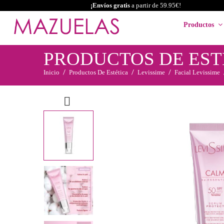
¡Envíos gratis
a partir de 59.95€!
Productos
PRODUCTOS DE EST
Inicio
Productos De Estética
Levissime
Facial Levissime
