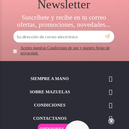
Newsletter
Suscríbete y recibe en tu correo
ofertas, promociones, novedades...
Acepto nuestras Condiciones de uso y nuestro Aviso de
privacidad.

SIEMPRE A MANO

SOBRE MAZUELAS

CONDICIONES

CONTACTANOS