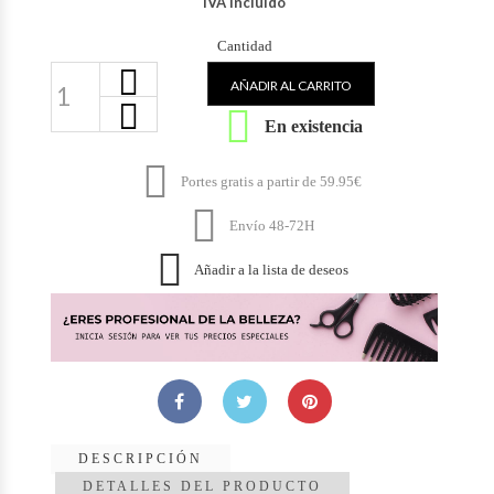
IVA Incluido
Cantidad
AÑADIR AL CARRITO

En existencia

Portes gratis a partir de 59.95€

Envío 48-72H

Añadir a la lista de deseos
DESCRIPCIÓN
DETALLES DEL PRODUCTO