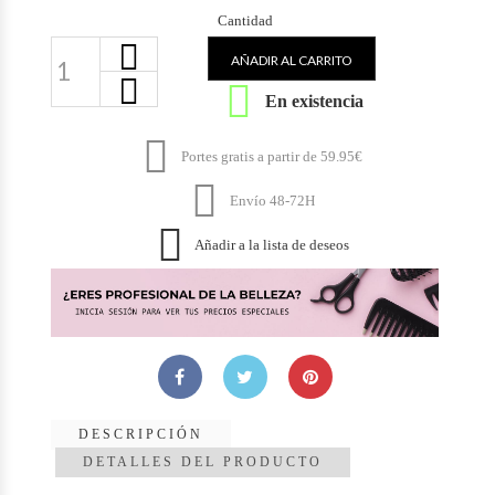
Cantidad
AÑADIR AL CARRITO

En existencia

Portes gratis a partir de 59.95€

Envío 48-72H

Añadir a la lista de deseos
DESCRIPCIÓN
DETALLES DEL PRODUCTO