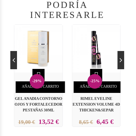
PODRÍA
INTERESARLE


-29%
-25%
AÑADIR AL CARRITO
AÑADIR AL CARRITO
GEL ANADIA CONTORNO
RIMEL EVELINE
OJOS Y FORTALECEDOR
EXTENSION VOLUME 4D
V
PESTAÑAS 30ML
THICKEN&SEPAR
13,52 €
6,45 €
19,00 €
8,65 €