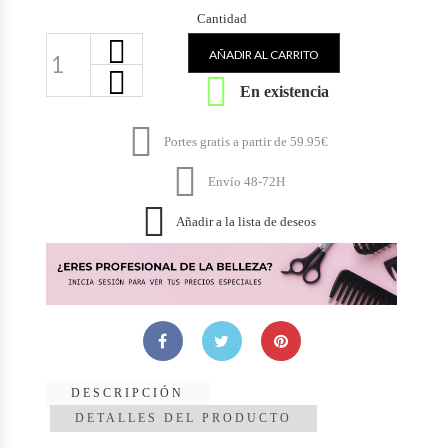
Cantidad
AÑADIR AL CARRITO

En existencia

Portes gratis a partir de 59.95€

Envío 48-72H

Añadir a la lista de deseos
DESCRIPCIÓN
DETALLES DEL PRODUCTO