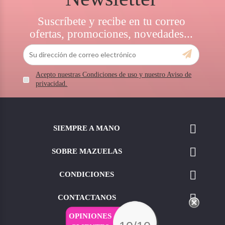
Suscríbete y recibe en tu correo
ofertas, promociones, novedades...
Acepto nuestras Condiciones de uso y nuestro Aviso de
privacidad.

SIEMPRE A MANO

SOBRE MAZUELAS

CONDICIONES

CONTACTANOS
OPINIONES