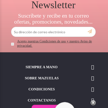
Newsletter
Suscríbete y recibe en tu correo
ofertas, promociones, novedades...
Acepto nuestras Condiciones de uso y nuestro Aviso de
privacidad.

SIEMPRE A MANO

SOBRE MAZUELAS

CONDICIONES

CONTACTANOS