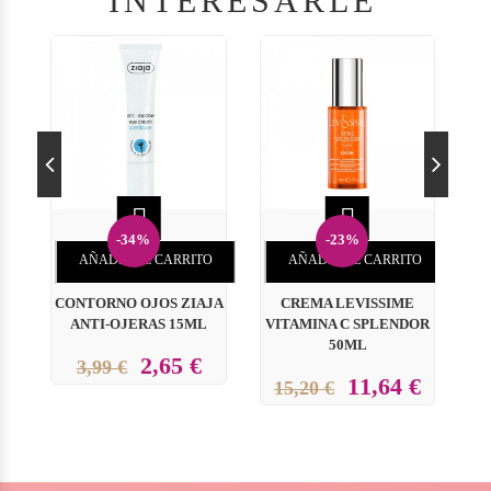
INTERESARLE


-34%
-23%
AÑADIR AL CARRITO
AÑADIR AL CARRITO
CONTORNO OJOS ZIAJA
CREMA LEVISSIME
B
ANTI-OJERAS 15ML
VITAMINA C SPLENDOR
C
50ML
2,65 €
3,99 €
11,64 €
15,20 €