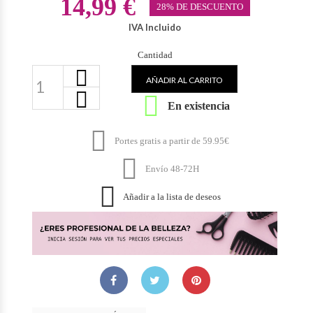
14,99 €
28% DE DESCUENTO
IVA Incluido
Cantidad
AÑADIR AL CARRITO

En existencia

Portes gratis a partir de 59.95€

Envío 48-72H

Añadir a la lista de deseos