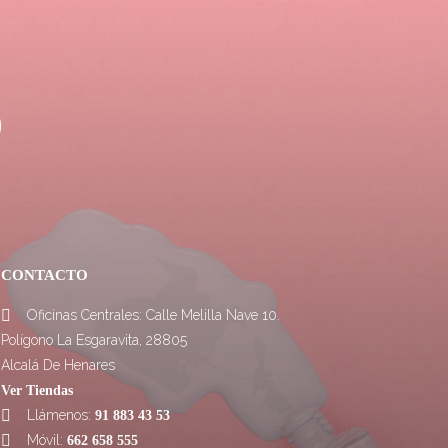
CONTACTO
Oficinas Centrales: Calle Melilla Nave 10.

Polígono La Esgaravita, 28805
Alcalá De Henares
Ver Tiendas
Llámenos:

91 883 43 53
Móvil:

662 658 555