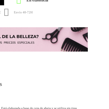


€
Envío 48-72H
s
tá elaborada a base de cera de abeja y se utiliza sin tiras,