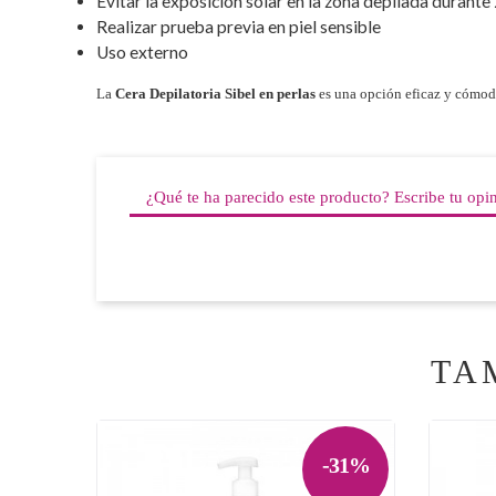
Evitar la exposición solar en la zona depilada durante
Realizar prueba previa en piel sensible
Uso externo
La
Cera Depilatoria Sibel en perlas
es una opción eficaz y cómod
¿Qué te ha parecido este producto? Escribe tu opi
TA
-31%