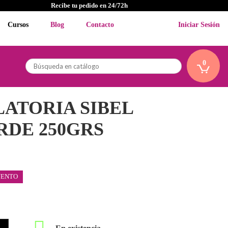
Recibe tu pedido en 24/72h
Cursos
Blog
Contacto
Iniciar Sesión
0
LATORIA SIBEL
RDE 250GRS
UENTO
En existencia