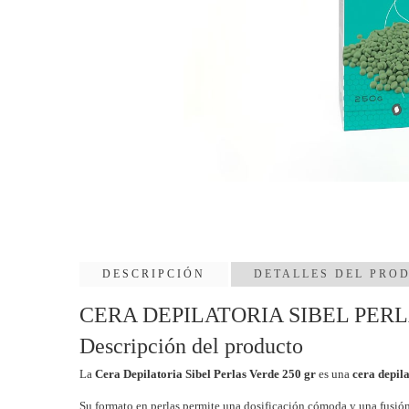
DESCRIPCIÓN
DETALLES DEL PRO
CERA DEPILATORIA SIBEL PERLAS 
Descripción del producto
La
Cera Depilatoria Sibel Perlas Verde 250 gr
es una
cera depila
Su formato en perlas permite una dosificación cómoda y una fusión 