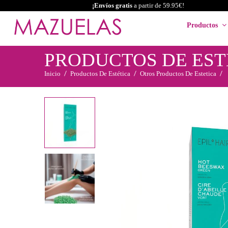
¡Envíos gratis
a partir de 59.95€!
Productos
PRODUCTOS DE EST
Inicio
Productos De Estética
Otros Productos De Estetica