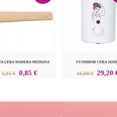

TA CERA MADERA MEDIANA
FUNDIDOR CERA 165M
0,85 €
29,20 
1,15 €
41,60 €