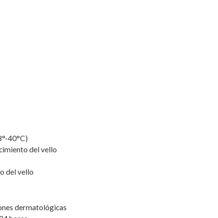
38°-40°C)
cimiento del vello
o del vello
ciones dermatológicas