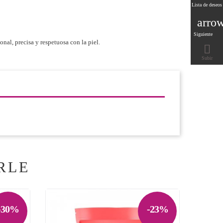
Lista de deseos
arro
Siguiente
onal, precisa y respetuosa con la piel.

Subir
RLE
-30%
-23%