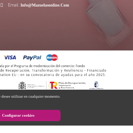
Email:

Info@mazuelasonline.com
OPINIONES
10/10
CLIENTES
Atención, Envío Y
e desee utilizar en cualquier momento.
Empaquetado Perfecto
Ver Más
Configurar cookies