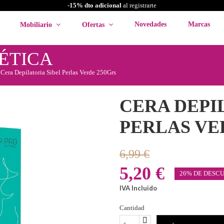
-15% dto adicional
al registrarte
Novedades
Marcas
Mobiliario
Ofertas
ÉTICA
Cera Depilatoria Sibel Perlas Verde 250Grs
CERA DEPI
PERLAS VE
6,99 €
5,20 €
26% DE DESC
IVA Incluido
Cantidad