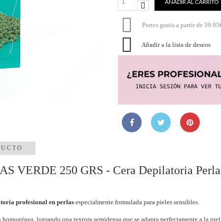
AÑADIR AL CARRITO

Portes gratis a partir de 59.95

Añadir a la lista de deseos
DUCTO
VERDE 250 GRS - Cera Depilatoria Perla
toria profesional en perlas
especialmente formulada para pieles sensibles.
homogénea, logrando una textura semidensa que se adapta perfectamente a la piel. Es