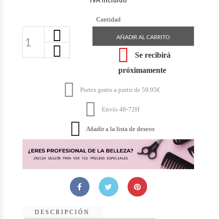
IVA Incluido
Cantidad
AÑADIR AL CARRITO

Se recibirá
próximamente

Portes gratis a partir de 59.95€

Envío 48-72H

Añadir a la lista de deseos
DESCRIPCIÓN