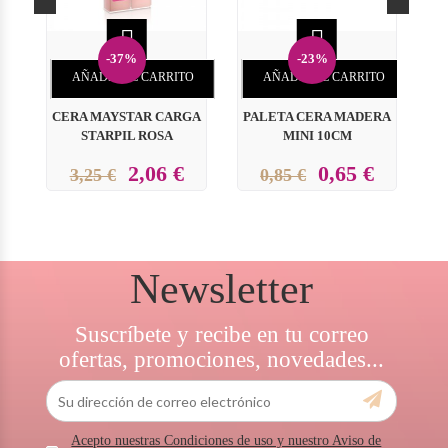


-37%
-23%
AÑADIR AL CARRITO
AÑADIR AL CARRITO
CERA MAYSTAR CARGA
PALETA CERA MADERA
STARPIL ROSA
MINI 10CM
2,06 €
0,65 €
3,25 €
0,85 €
Newsletter
Suscríbete y recibe en tu correo
ofertas, promociones, novedades...
Acepto nuestras Condiciones de uso y nuestro Aviso de