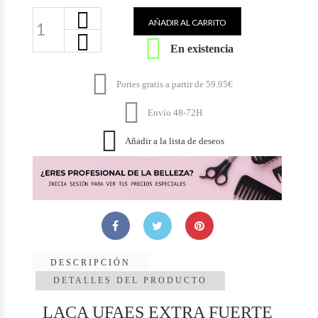
AÑADIR AL CARRITO

En existencia

Portes gratis a partir de 59.95€

Envío 48-72H

Añadir a la lista de deseos
DESCRIPCIÓN
DETALLES DEL PRODUCTO
LACA UFAES EXTRA FUERTE